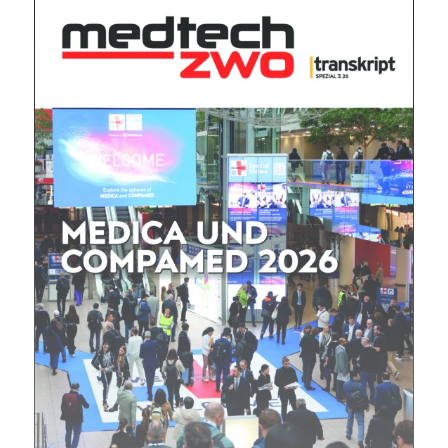
Mit dem |transkript-Newsletter
jede Woche aktuell informiert.
E-
Mail
(erforderlich)