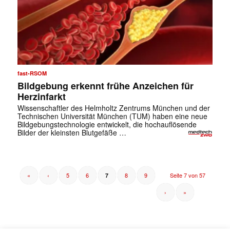
fast-RSOM
Bildgebung erkennt frühe Anzeichen für
Herzinfarkt
Wissenschaftler des Helmholtz Zentrums München und der
Technischen Universität München (TUM) haben eine neue
Bildgebungstechnologie entwickelt, die hochauflösende
Bilder der kleinsten Blutgefäße …
«
‹
5
6
8
9
Seite 7 von 57
7
›
»