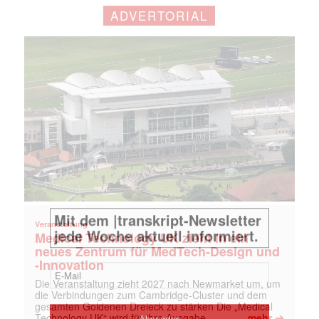
ADVERTORIAL
Veranstaltung
Medical Technology UK zieht in ein
neues Zentrum für MedTech-Design und
-Innovation
Die Veranstaltung zieht 2027 nach Newmarket um, um
die Verbindungen zum Cambridge-Cluster und dem
gesamten Goldenen Dreieck zu stärken Die „Medical
➔
Technology UK“ wird für ihre Ausgabe …
mehr