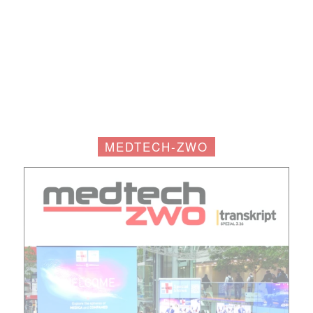
Mit dem |transkript-Newsletter
jede Woche aktuell informiert.
MEDTECH-ZWO
E-
Mail
(erforderlich)