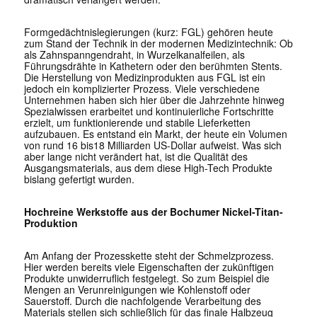
Formgedächtnislegierungen (kurz: FGL) gehören heute
zum Stand der Technik in der modernen Medizintechnik: Ob
als Zahnspanngendraht, in Wurzelkanalfeilen, als
Führungsdrähte in Kathetern oder den berühmten Stents.
Die Herstellung von Medizinprodukten aus FGL ist ein
jedoch ein komplizierter Prozess. Viele verschiedene
Unternehmen haben sich hier über die Jahrzehnte hinweg
Spezialwissen erarbeitet und kontinuierliche Fortschritte
erzielt, um funktionierende und stabile Lieferketten
aufzubauen. Es entstand ein Markt, der heute ein Volumen
von rund 16 bis18 Milliarden US-Dollar aufweist. Was sich
aber lange nicht verändert hat, ist die Qualität des
Ausgangsmaterials, aus dem diese High-Tech Produkte
bislang gefertigt wurden.
Hochreine Werkstoffe aus der Bochumer Nickel-Titan-
Produktion
Am Anfang der Prozesskette steht der Schmelzprozess.
Hier werden bereits viele Eigenschaften der zukünftigen
Produkte unwiderruflich festgelegt. So zum Beispiel die
Mengen an Verunreinigungen wie Kohlenstoff oder
Sauerstoff. Durch die nachfolgende Verarbeitung des
Materials stellen sich schließlich für das finale Halbzeug