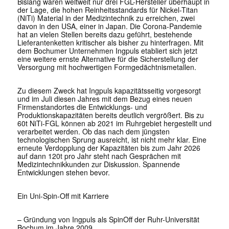
Bislang waren weltweit nur drei FGL-Hersteller überhaupt in
der Lage, die hohen Reinheitsstandards für Nickel-Titan
(NiTi) Material in der Medizintechnik zu erreichen, zwei
davon in den USA, einer in Japan. Die Corona-Pandemie
hat an vielen Stellen bereits dazu geführt, bestehende
Lieferantenketten kritischer als bisher zu hinterfragen. Mit
dem Bochumer Unternehmen Ingpuls etabliert sich jetzt
eine weitere ernste Alternative für die Sicherstellung der
Versorgung mit hochwertigen Formgedächtnismetallen.
Zu diesem Zweck hat Ingpuls kapazitätsseitig vorgesorgt
und im Juli diesen Jahres mit dem Bezug eines neuen
Firmenstandortes die Entwicklungs- und
Produktionskapazitäten bereits deutlich vergrößert. Bis zu
60t NiTi-FGL können ab 2021 im Ruhrgebiet hergestellt und
verarbeitet werden. Ob das nach dem jüngsten
technologischen Sprung ausreicht, ist nicht mehr klar. Eine
erneute Verdopplung der Kapazitäten bis zum Jahr 2026
auf dann 120t pro Jahr steht nach Gesprächen mit
Medizintechnikkunden zur Diskussion. Spannende
Entwicklungen stehen bevor.
Ein Uni-Spin-Off mit Karriere
– Gründung von Ingpuls als SpinOff der Ruhr-Universität
Bochum im Jahre 2009