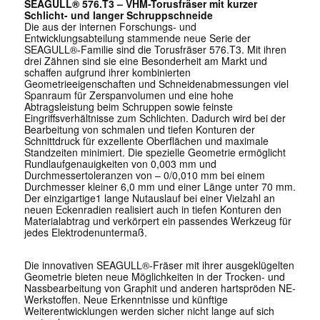
SEAGULL® 576.T3 – VHM-Torusfräser mit kurzer
Schlicht- und langer Schruppschneide
Die aus der internen Forschungs- und
Entwicklungsabteilung stammende neue Serie der
SEAGULL®-Familie sind die Torusfräser 576.T3. Mit ihren
drei Zähnen sind sie eine Besonderheit am Markt und
schaffen aufgrund ihrer kombinierten
Geometrieeigenschaften und Schneidenabmessungen viel
Spanraum für Zerspanvolumen und eine hohe
Abtragsleistung beim Schruppen sowie feinste
Eingriffsverhältnisse zum Schlichten. Dadurch wird bei der
Bearbeitung von schmalen und tiefen Konturen der
Schnittdruck für exzellente Oberflächen und maximale
Standzeiten minimiert. Die spezielle Geometrie ermöglicht
Rundlaufgenauigkeiten von 0,003 mm und
Durchmessertoleranzen von – 0/0,010 mm bei einem
Durchmesser kleiner 6,0 mm und einer Länge unter 70 mm.
Der einzigartige1 lange Nutauslauf bei einer Vielzahl an
neuen Eckenradien realisiert auch in tiefen Konturen den
Materialabtrag und verkörpert ein passendes Werkzeug für
jedes Elektrodenuntermaß.
Die innovativen SEAGULL®-Fräser mit ihrer ausgeklügelten
Geometrie bieten neue Möglichkeiten in der Trocken- und
Nassbearbeitung von Graphit und anderen hartspröden NE-
Werkstoffen. Neue Erkenntnisse und künftige
Weiterentwicklungen werden sicher nicht lange auf sich