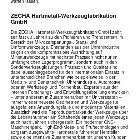
warten lassen.
ZECHA Hartmetall-Werkzeugfabrikation
GmbH
Die ZECHA Hartmetall-Werkzeugfabrikation GmbH zählt
seit fast 60 Jahren zu den Pionieren und Trendsettern im
Bereich der Mikrozerspanungs-, Stanz- und
Umformwerkzeuge. Entstanden aus der Uhrenindustrie
zeigt sich die kompromisslose Ausrichtung auf
Miniaturwerkzeuge mit höchster Präzision nicht nur im
umfangreichen Lagerprogramm, sondern auch in den
Sonderwerkzeuglösungen. Präzision und Qualität sind
dabei ausschlaggebend für den internationalen Einsatz in
unterschiedlichen Branchen wie beispielsweise in der
Medizin- und Dentaltechnik, Uhrenindustrie, Automotive
oder im Werkzeug- und Formenbau. Experten aus der
internen Forschungs- und Entwicklungsabteilung entwickeln
– unter anderem in Zusammenarbeit mit Universitäten –
immer wieder neueste Geometrien und Werkzeuge für
ausgefallene Anwendungsfälle und modernste Materialien
Zusätzlich wird die Reproduzierbarkeit der Werkzeuge über
die Lebensnummer am Schaftende eines jeden Werkzeugs
auch nach Jahren sichergestellt. Ein moderner CNC-
Maschinenpark, High-End-Mess- und Prüftechnologien und
sorgsam ausgewählte Hartmetalle führender Hersteller
sowie eine intensive Zusammenarbeit mit unseren Kunden