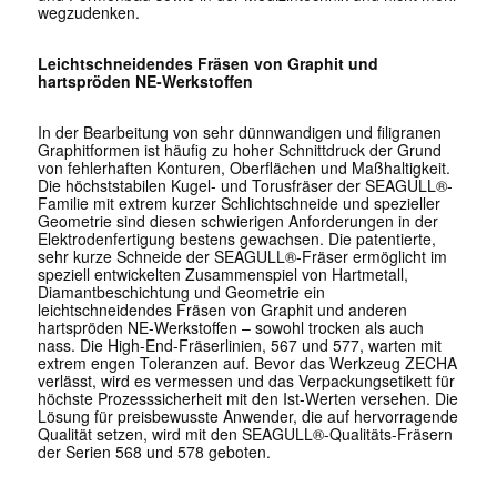
wegzudenken.
Leichtschneidendes Fräsen von Graphit und
hartspröden NE-Werkstoffen
In der Bearbeitung von sehr dünnwandigen und filigranen
Graphitformen ist häufig zu hoher Schnittdruck der Grund
von fehlerhaften Konturen, Oberflächen und Maßhaltigkeit.
Die höchststabilen Kugel- und Torusfräser der SEAGULL®-
Familie mit extrem kurzer Schlichtschneide und spezieller
Geometrie sind diesen schwierigen Anforderungen in der
Elektrodenfertigung bestens gewachsen. Die patentierte,
sehr kurze Schneide der SEAGULL®-Fräser ermöglicht im
speziell entwickelten Zusammenspiel von Hartmetall,
Diamantbeschichtung und Geometrie ein
leichtschneidendes Fräsen von Graphit und anderen
hartspröden NE-Werkstoffen – sowohl trocken als auch
nass. Die High-End-Fräserlinien, 567 und 577, warten mit
extrem engen Toleranzen auf. Bevor das Werkzeug ZECHA
verlässt, wird es vermessen und das Verpackungsetikett für
höchste Prozesssicherheit mit den Ist-Werten versehen. Die
Lösung für preisbewusste Anwender, die auf hervorragende
Qualität setzen, wird mit den SEAGULL®-Qualitäts-Fräsern
der Serien 568 und 578 geboten.