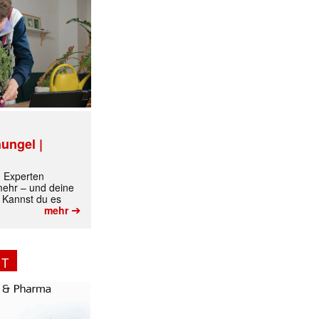
ungel |
m Experten
 mehr – und deine
 Kannst du es
➔
mehr
NT