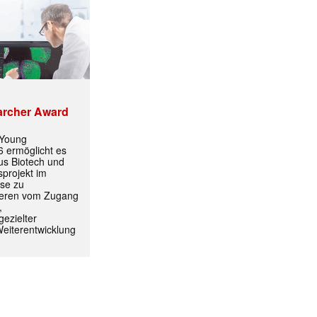
archer Award
 Young
 ermöglicht es
aus Biotech und
projekt im
yse zu
itieren vom Zugang
ormiert.
,
ezielter
Weiterentwicklung