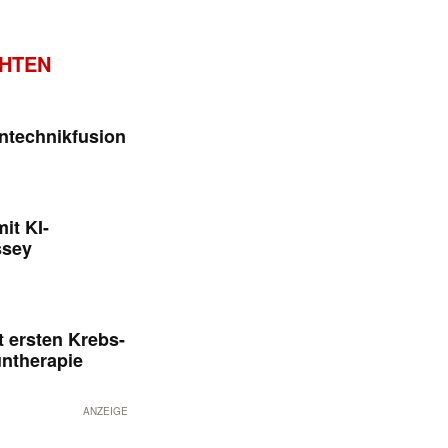
CHTEN
ntechnikfusion
it KI-
ssey
 ersten Krebs-
untherapie
ANZEIGE