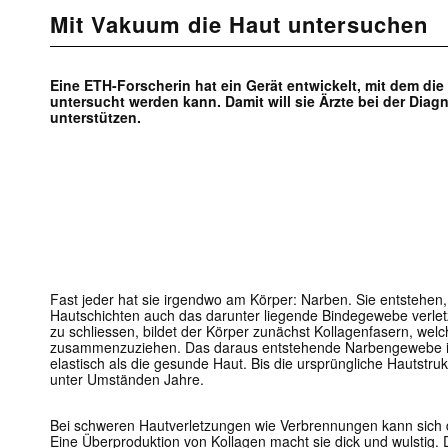
Mit Vakuum die Haut untersuchen
Eine ETH-Forscherin hat ein Gerät entwickelt, mit dem di
untersucht werden kann. Damit will sie Ärzte bei der Dia
unterstützen.
Fast jeder hat sie irgendwo am Körper: Narben. Sie entstehen
Hautschichten auch das darunter liegende Bindegewebe verletz
zu schliessen, bildet der Körper zunächst Kollagenfasern, we
zusammenzuziehen. Das daraus entstehende Narbengewebe is
elastisch als die gesunde Haut. Bis die ursprüngliche Hautstrukt
unter Umständen Jahre.
Bei schweren Hautverletzungen wie Verbrennungen kann sich 
Eine Überproduktion von Kollagen macht sie dick und wulstig