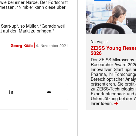
wie bei einer Narbe. Der Fortschritt
messen. "Nimble" kann diese über
Start-​up", so Müller. "Gerade weil
t auf den Markt zu bringen."
31. August
Georg Kääb
4. November 2021
ZEISS Young Rese
2026
Der ZEISS Microscopy
Researcher Award 2026
innovativen Start-ups 
Pharma, ihr Forschungs
Bereich optischer Anal
präsentieren. Sie prof
 |transkript-Newsletter jede Woche aktuell inf
zu ZEISS-Technologien
Expertenfeedback und g
Unterstützung bei der 
➔
ihrer Ideen.
)