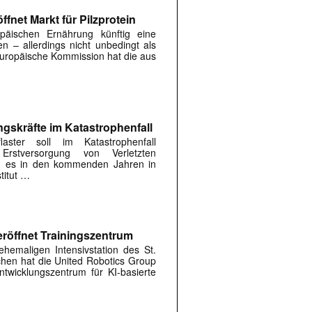
fnet Markt für Pilzprotein
päischen Ernährung künftig eine
en – allerdings nicht unbedingt als
 Europäische Kommission hat die aus
ngskräfte im Katastrophenfall
flaster soll im Katastrophenfall
Erstversorgung von Verletzten
ird es in den kommenden Jahren in
titut …
röffnet Trainingszentrum
hemaligen Intensivstation des St.
rchen hat die United Robotics Group
twicklungszentrum für KI-basierte