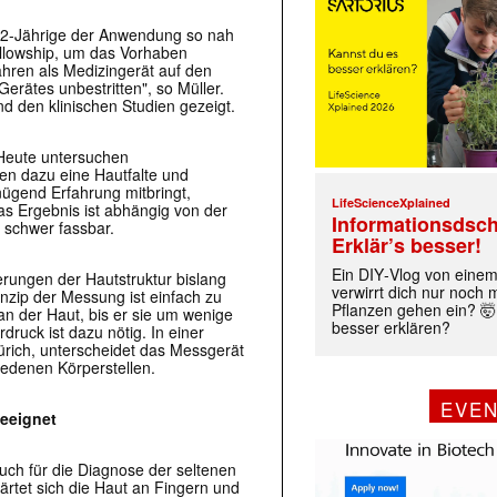
 32-​Jährige der Anwendung so nah
ellowship, um das Vorhaben
Jahren als Medizingerät auf den
erätes unbestritten", so Müller.
 den klinischen Studien gezeigt.
 Heute untersuchen
fen dazu eine Hautfalte und
nügend Erfahrung mitbringt,
LifeScienceXplained
Das Ergebnis ist abhängig von der
Informationsdsch
 schwer fassbar.
Erklär’s besser!
Ein DIY‑Vlog von eine
rungen der Hautstruktur bislang
verwirrt dich nur noch
nzip der Messung ist einfach zu
Pflanzen gehen ein? 🤯
n der Haut, bis er sie um wenige
besser erklären?
druck ist dazu nötig. In einer
Zürich, unterscheidet das Messgerät
iedenen Körperstellen.
EVE
eeignet
auch für die Diagnose der seltenen
ärtet sich die Haut an Fingern und