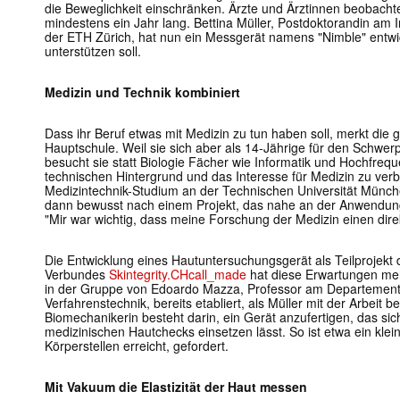
die Beweglichkeit einschränken. Ärzte und Ärztinnen beobach
mindestens ein Jahr lang. Bettina Müller, Postdoktorandin am 
der ETH Zürich, hat nun ein Messgerät namens "Nimble" entwi
unterstützen soll.
Medizin und Technik kombiniert
Dass ihr Beruf etwas mit Medizin zu tun haben soll, merkt die g
Hauptschule. Weil sie sich aber als 14-​Jährige für den Schwer
besucht sie statt Biologie Fächer wie Informatik und Hochfrequ
technischen Hintergrund und das Interesse für Medizin zu verb
Medizintechnik-​Studium an der Technischen Universität Münche
dann bewusst nach einem Projekt, das nahe an der Anwendung 
"Mir war wichtig, dass meine Forschung der Medizin einen dire
Die Entwicklung eines Hautuntersuchungsgerät als Teilprojekt d
Verbundes
Skintegrity.CHcall_made
hat diese Erwartungen mehr
in der Gruppe von Edoardo Mazza, Professor am Departemen
Verfahrenstechnik, bereits etabliert, als Müller mit der Arbeit 
Biomechanikerin besteht darin, ein Gerät anzufertigen, das sich
medizinischen Hautchecks einsetzen lässt. So ist etwa ein klei
Körperstellen erreicht, gefordert.
Mit Vakuum die Elastizität der Haut messen