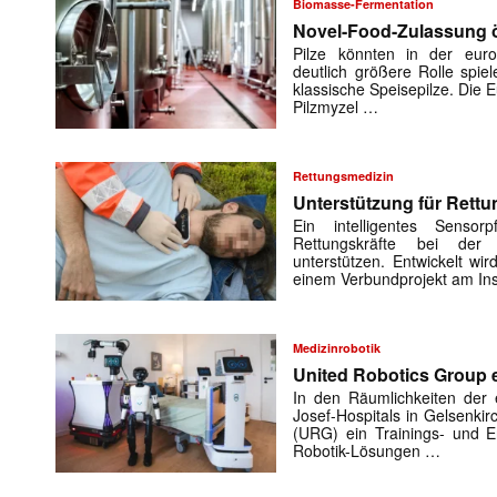
Biomasse-Fermentation
Novel-Food-Zulassung öf
Pilze könnten in der euro
deutlich größere Rolle spiel
klassische Speisepilze. Die
Pilzmyzel …
Rettungsmedizin
Unterstützung für Rettu
Ein intelligentes Sensorp
Rettungskräfte bei der 
unterstützen. Entwickelt w
einem Verbundprojekt am Ins
Medizinrobotik
United Robotics Group e
In den Räumlichkeiten der e
Josef-Hospitals in Gelsenki
(URG) ein Trainings- und En
Robotik-Lösungen …