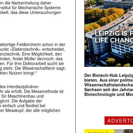
ten die Narbenheilung daher
Institut für Mechanische Systeme
ckelt, das diese Untersuchungen
ebürtige Feldkircherin schon in der
punkt «Elektrotechnik» entscheidet,
enztechnik. Eine Möglichkeit, den
inden, findet Müller dennoch: das
n. Für ihre Doktorarbeit sucht sie
steht. Die Wissenschaftlerin sagt:
kten Nutzen bringt.
"
Der Biotech-Hub Leipzig
bieten. Aus einer politi
Wissenschaftslandscha
es interdisziplinären
Sachsen seit der Jahr
 als erfüllt. Die Messmethode ist
Biotechnologie und Me
t für Maschinenbau und
beginnt. Die Aufgabe der
 einfach und flexibel bei
ner Messkopf, der alle möglichen
ADVERT