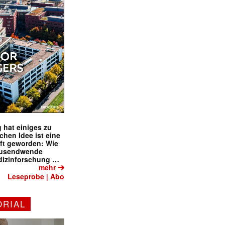
 hat einiges zu
schen Idee ist eine
ft geworden: Wie
tausendwende
dizinforschung …
➔
mehr
Leseprobe
Abo
|
ORIAL
✕