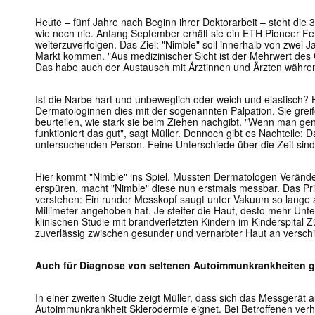
Heute – fünf Jahre nach Beginn ihrer Doktorarbeit – steht die
wie noch nie. Anfang September erhält sie ein ETH Pioneer F
weiterzuverfolgen. Das Ziel: "Nimble" soll innerhalb von zwei 
Markt kommen. "Aus medizinischer Sicht ist der Mehrwert des G
Das habe auch der Austausch mit Ärztinnen und Ärzten während
Ist die Narbe hart und unbeweglich oder weich und elastisch?
Dermatologinnen dies mit der sogenannten Palpation. Sie grei
beurteilen, wie stark sie beim Ziehen nachgibt. "Wenn man ge
funktioniert das gut", sagt Müller. Dennoch gibt es Nachteile: 
untersuchenden Person. Feine Unterschiede über die Zeit sind
Hier kommt "Nimble" ins Spiel. Mussten Dermatologen Verände
erspüren, macht "Nimble" diese nun erstmals messbar. Das Pri
verstehen: Ein runder Messkopf saugt unter Vakuum so lange a
Millimeter angehoben hat. Je steifer die Haut, desto mehr Unter
klinischen Studie mit brandverletzten Kindern im Kinderspital 
zuverlässig zwischen gesunder und vernarbter Haut an versch
Auch für Diagnose von seltenen Autoimmunkrankheiten g
In einer zweiten Studie zeigt Müller, dass sich das Messgerät 
Autoimmunkrankheit Sklerodermie eignet. Bei Betroffenen verh