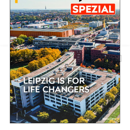
Mit dem |transkript-Newsletter
jede Woche aktuell informiert.
E-
Mail
(erforderlich)