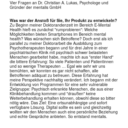
Vier Fragen an Dr. Christian A. Lukas, Psychologe und
Gründer der mentalis GmbH
Was war der Anstoß für Sie, Ihr Produkt zu entwickeln?
Zu Beginn meiner Doktorandenzeit im Bereich E-Mental
Health hieß es zunächst "rumprobieren": Welche
Möglichkeiten bieten Smartphones im Bereich mental
health? Was wünschen sich Betroffene? Doch erst als ich
parallel zu meiner Doktorarbeit die Ausbildung zum
Psychotherapeuten begann und für drei Jahre in einer
psychiatrischen Klinik mit psychisch schwer belasteten
Menschen gearbeitet habe, machte ich aus "erster Hand"
die bittere Erfahrung: So viele Patienten und Patientinnen
und so wenige Therapeuten … Egal wie sehr wir uns
bemühten, wir konnten es gar nicht schaffen, alle
Betroffenen adäquat zu betreuen. Diese Erfahrung hat
meine Perspektive nachhaltig verändert. Ich begann mit der
Entwicklung von Programmen für eine sehr vulnerable
Zielgruppe: Psychisch erkrankte Menschen, die aus einer
Klinikbehandlung kommen und "draußen" keine
Weiterbehandlung erhalten können, obwohl diese so bitter
nötig wäre. Das Ziel: Eine ortsunabhängige und sofort
verfügbare Lösung. Digital sollte es sein und gleichzeitig
wollten wir den Menschen auch eine persönliche Beziehung
und echte Gespräche anbieten. So entstand mentalis.