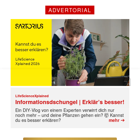
Mit dem |transkript-Newsletter
ADVERTORIAL
jede Woche aktuell informiert.
E-
Mail
(erforderlich)
LifeScienceXplained
Informationsdschungel | Erklär’s besser!
Ein DIY‑Vlog von einem Experten verwirrt dich nur
noch mehr – und deine Pflanzen gehen ein? 🤯 Kannst
➔
du es besser erklären?
mehr