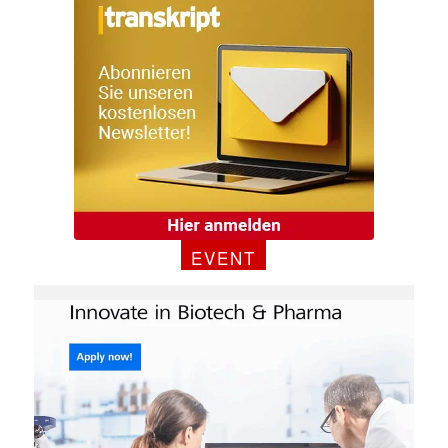
Mit dem |transkript-Newsletter
jede Woche aktuell informiert.
E-
Mail
(erforderlich)
EVENT