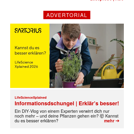
ADVERTORIAL
Mit dem |transkript-Newsletter
jede Woche aktuell informiert.
E-
Mail
(erforderlich)
LifeScienceXplained
Informationsdschungel | Erklär’s besser!
Ein DIY‑Vlog von einem Experten verwirrt dich nur
noch mehr – und deine Pflanzen gehen ein? 🤯 Kannst
➔
du es besser erklären?
mehr