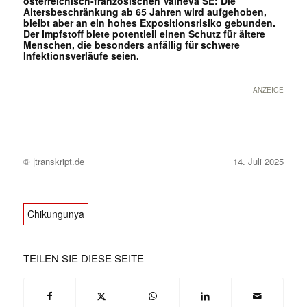
österreichisch-französischen Valneva SE: Die
Altersbeschränkung ab 65 Jahren wird aufgehoben,
bleibt aber an ein hohes Expositionsrisiko gebunden.
Der Impfstoff biete potentiell einen Schutz für ältere
Menschen, die besonders anfällig für schwere
Infektionsverläufe seien.
ANZEIGE
© |transkript.de
14. Juli 2025
Chikungunya
TEILEN SIE DIESE SEITE