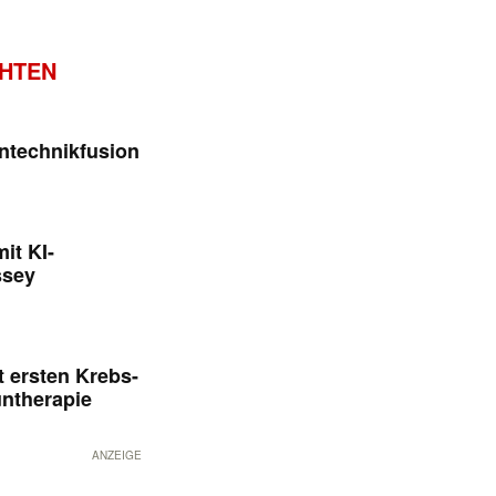
CHTEN
ntechnikfusion
it KI-
ssey
 ersten Krebs-
untherapie
ANZEIGE