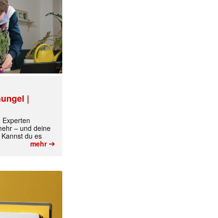
ungel |
m Experten
 mehr – und deine
 Kannst du es
➔
mehr
✕