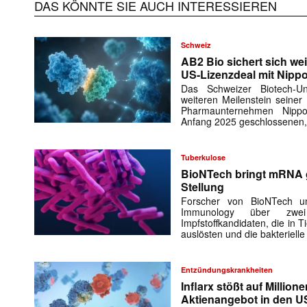
DAS KÖNNTE SIE AUCH INTERESSIEREN
Schweiz
AB2 Bio sichert sich wei
US-Lizenzdeal mit Nipp
Das Schweizer Biotech-
weiteren Meilenstein seiner
Pharmaunternehmen Nipp
Anfang 2025 geschlossenen,
Tuberkulose
BioNTech bringt mRNA 
Stellung
Forscher von BioNTech un
Immunology über zwei 
Impfstoffkandidaten, die in
auslösten und die bakteriell
Entzündungskrankheiten
Inflarx stößt auf Million
Aktienangebot in den 