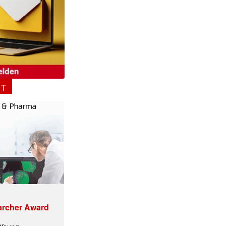
NT
archer Award