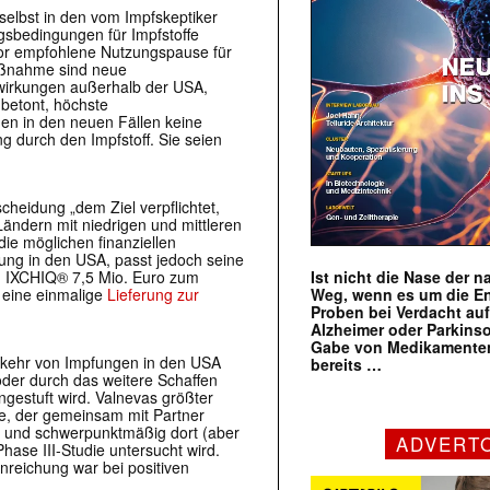
selbst in den vom Impfskeptiker
gsbedingungen für Impfstoffe
or empfohlene Nutzungs­pause für
aßnahme sind neue
wirkungen außerhalb der USA,
 betont, höchste
en in den neuen Fällen keine
g durch den Impfstoff. Sie seien
cheidung „dem Ziel verpflichtet,
ändern mit niedrigen und mittleren
ie möglichen finanziellen
ng in den USA, passt jedoch seine
Ist nicht die Nase der 
ug IXCHIQ® 7,5 Mio. Euro zum
Weg, wenn es um die E
 eine einmalige
Lieferung zur
Proben bei Verdacht au
Alzheimer oder Parkins
Gabe von Medikamenten
Abkehr von Impfungen in den USA
bereits …
der durch das weitere Schaffen
ingestuft wird. Valnevas größter
me, der gemeinsam mit Partner
rd und schwerpunktmäßig dort (aber
ADVERT
hase III-Studie untersucht wird.
nreichung war bei positiven