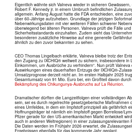
Eigentlich wähnte sich Valneva wieder in sicheren Gewässern, 
Robert F. Kennedy jr. in einem Umbruch befindlichen Zulassun
allgemein. Anfang August hatte die FDA entschieden, eine zuv
über 60-Jährige aufzuheben. Grundlage der jetzigen Sofortm
Nebenwirkungsdaten mit vier weiteren Fällen schwerer Neben
überwiegend bei älteren Personen. Valneva prüft die Fälle und
Sicherheitsstandards einzuhalten. Zudem sieht das Unternehm
besonderen zusätzliche Hinweise auf eine generelle Gefährdun
ähnlich zu den zuvor bekannten zu sehen.
CEO Thomas Lingelbach erklärte, Valneva bleibe trotz der Ents
den Zugang zu IXCHIQ® weltweit zu sichern, insbesondere in L
Einkommen, um Ausbrüche zu verhindern“. Nun prüft Valneva d
Auswirkungen eines dauerhaften Entzugs der IXCHIQ®-Zulassu
Umsatzprognose derzeit nicht an. Im ersten Halbjahr 2025 tr
Gesamtumsatz von 91 Mio. Euro bei, ein Großteil davon durch
Bekämpfung des Chikungunya-Ausbruchs auf La Réunion
.
Dramatischer dürften die Langzeitfolgen einer vollständigen 
sein, sei es durch regelrechte gesetzgeberische Maßnahmen o
eines Umfeldes, in dem ein Impfstoff prinzipiell als gefährlich e
Hoffnungsträger ist nämlich ein Impfstoff gegen Borreliose/Ly
Pfizer gerade für den US-amerikanischen Markt entwickelt wi
auch in anderen Weltregionen) in einer zulassungsrelevanten P
Die Daten werden im Frühjahr 2026 erwartet, die Zulassungsei
Ergebnissen ebenfalls für das kommende Jahr geplant.