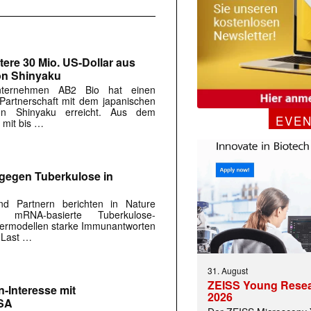
tere 30 Mio. US-Dollar aus
on Shinyaku
Unternehmen AB2 Bio hat einen
 Partnerschaft mit dem japanischen
on Shinyaku erreicht. Aus dem
EVE
 mit bis …
gegen Tuberkulose in
d Partnern berichten in Nature
mRNA-basierte Tuberkulose-
 Tiermodellen starke Immunantworten
e Last …
31. August
ZEISS Young Rese
en-Interesse mit
2026
USA