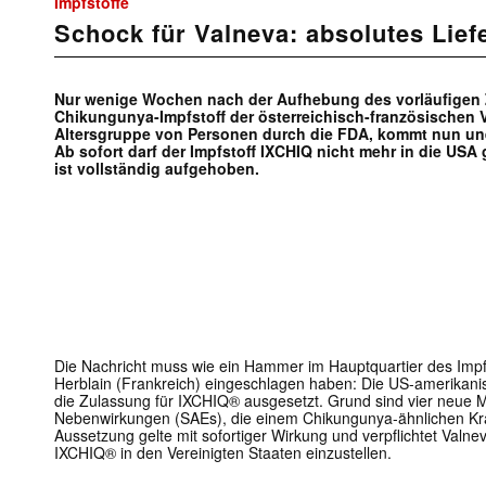
Impfstoffe
Schock für Valneva: absolutes Lief
Nur wenige Wochen nach der Aufhebung des vorläufigen
Chikungunya-Impfstoff der österreichisch-französischen 
Altersgruppe von Personen durch die FDA, kommt nun une
Ab sofort darf der Impfstoff IXCHIQ nicht mehr in die USA 
ist vollständig aufgehoben.
Die Nachricht muss wie ein Hammer im Hauptquartier des Impfs
Herblain (Frankreich) eingeschlagen haben: Die US-amerikani
die Zulassung für IXCHIQ® ausgesetzt. Grund sind vier neue
Nebenwirkungen (SAEs), die einem Chikungunya-ähnlichen Kra
Aussetzung gelte mit sofortiger Wirkung und verpflichtet Valn
IXCHIQ® in den Vereinigten Staaten einzustellen.