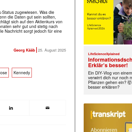
ck-Status zugewiesen. Was die
enn die Daten gut sein sollten,
chlägt sich auf den Aktienkurs von
onaten sehr gut und stetig nach
le Nachricht sorgt jedoch für eine
Georg Kääb
25. August 2025
LifeScienceXplained
Informationsdsch
Erklär’s besser!
iose
Kennedy
Ein DIY‑Vlog von eine
verwirrt dich nur noch
Pflanzen gehen ein? 🤯
besser erklären?