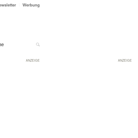
ewsletter
Werbung
ne
ANZEIGE
ANZEIGE