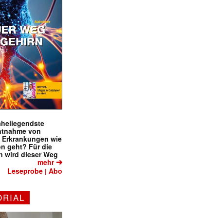
naheliegendste
ntnahme von
f Erkrankungen wie
on geht? Für die
 wird dieser Weg
➔
mehr
Leseprobe
Abo
|
ORIAL