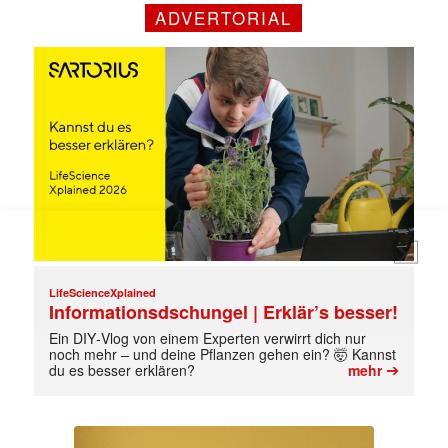
Mit dem |transkript-Newsletter
ADVERTORIAL
jede Woche aktuell informiert.
E-
Mail
(erforderlich)
LifeScienceXplained
Informationsdschungel | Erklär’s besser!
Ein DIY‑Vlog von einem Experten verwirrt dich nur
noch mehr – und deine Pflanzen gehen ein? 🤯 Kannst
➔
du es besser erklären?
mehr