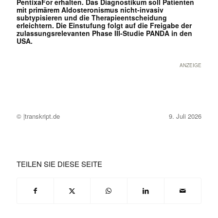
PentixaFor erhalten. Das Diagnostikum soll Patienten
mit primärem Aldosteronismus nicht-invasiv
subtypisieren und die Therapieentscheidung
erleichtern. Die Einstufung folgt auf die Freigabe der
zulassungsrelevanten Phase III-Studie PANDA in den
USA.
ANZEIGE
© |transkript.de
9. Juli 2026
TEILEN SIE DIESE SEITE