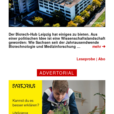
Der Biotech-Hub Leipzig hat einiges zu bieten. Aus
einer politischen Idee ist eine Wissenschaftslandschaft
geworden: Wie Sachsen seit der Jahrtausendwende
➔
Biotechnologie und Medizinforschung …
mehr
Mit dem |transkript-Newsletter
jede Woche aktuell informiert.
Leseprobe
Abo
|
E-
ADVERTORIAL
Mail
(erforderlich)