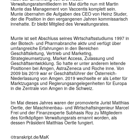
Verwaltungsratsmitliedern im Mai dürfte nun mit Martin
Munte das Management von Vaccentis komplett sein.
Munte übernahm die Aufgaben des CEO von Heinz Studer,
der die Position in den vergangenen Jahren kommissarisch
innehatte. Er bleibt Mitglied des Verwaltungsrates.
Munte ist seit Abschluss seines Wirtschaftsstudiums 1997 in
der Biotech- und Pharmabranche aktiv und verfügt über
umfangreiche Erfahrungen in den Bereichen
Geschäftsleitung, Vertrieb und Marketing,
Strategieumsetzung, Market Access, Zulassung und
Geschäftsentwicklung. So hatte er unter anderem leitende
Positionen bei Amgen, AstraZeneca und Roche inne. Von
2009 bis 2019 war er Geschäftsführer der Österreich-
Niederlassung von Amgen. 2019 wechselte er als Leiter für
Marktzugangs und Regierungsangelegenheiten für Europa
in die Zentrale von Amgen in die Schweiz.
Im Mai dieses Jahres waren der promovierte Jurist Matthias
Oertle, der Maschinenbau- und Wirtschaftsingenieur Marcel
Frei und der Finanzexperte Subhasis Roy zu Mitgliedern
des fünfköpfigen Verwaltungsrats ernannt worden, als
dessen Präsident Matthias Oertle fungiert.
©transkript.de/MaK