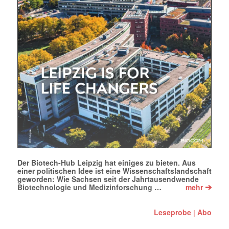
Mit dem |transkript-Newsletter
jede Woche aktuell informiert.
E-
Mail
(erforderlich)
Der Biotech-Hub Leipzig hat einiges zu bieten. Aus
einer politischen Idee ist eine Wissenschaftslandschaft
geworden: Wie Sachsen seit der Jahrtausendwende
➔
Biotechnologie und Medizinforschung …
mehr
Leseprobe
Abo
|