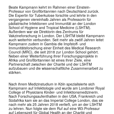
Beate Kampmann kehrt im Rahmen einer Einstein-
Professur von Großbritannien nach Deutschland zurück.
Die Expertin für Tuberkulose forschte und lehrte in den
vergangenen viereinhalb Jahren als Professorin für
pädiatrische Infektionen und Immunität an der London
School of Hygiene and Tropical Medicine (LSHTM).
Außerdem war sie Direktorin des Zentrums für
Vakzineforschung in London. Der LSHTM bleibt Kampmann
auch weiterhin verbunden. Seit mehr als zwölf Jahren leitet
Kampmann zudem in Gambia die Impfstoff- und
Immunitätsforschung einer Einheit des Medical Research
Council (MRC), die seit 2018 zur London School gehört.
Neben einer Weiterführung ihrer Forschungsprojekte in
Afrika und Großbritannien ist eines ihrer Ziele, eine
Partnerschaft zwischen der Charité und der LSHTM
aufzubauen und die wissenschaftliche Zusammenarbeit zu
stärken.
Nach ihrem Medizinstudium in Köln spezialisierte sich
Kampmann auf Infektiologie und wurde am Londoner Royal
College of Physicians Kinder- und Infektionsmedizinerin.
Nach Forschungsaufenthalten in den USA, Frankreich und
Südafrika kam sie an das Imperial College London, das sie
nach mehr als 25 Jahren 2018 verließ, um an der LSHTM
zu lehren. Nun folgte sie dem Ruf auf eine W3-Professur
auf Lebenszeit für Global Health an der Charité und