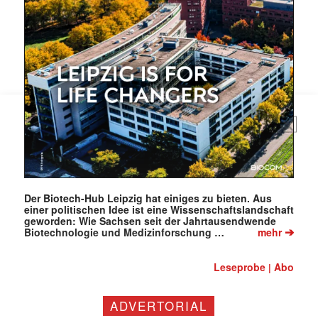
Mit dem |transkript-Newsletter
jede Woche aktuell informiert.
E-
Mail
(erforderlich)
Der Biotech-Hub Leipzig hat einiges zu bieten. Aus
einer politischen Idee ist eine Wissenschaftslandschaft
geworden: Wie Sachsen seit der Jahrtausendwende
➔
Biotechnologie und Medizinforschung …
mehr
Leseprobe
Abo
|
ADVERTORIAL