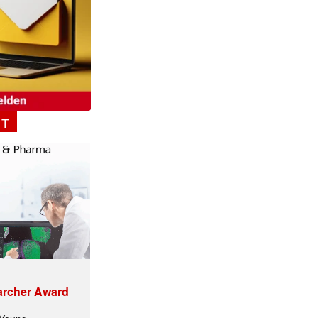
NT
ormiert.
archer Award