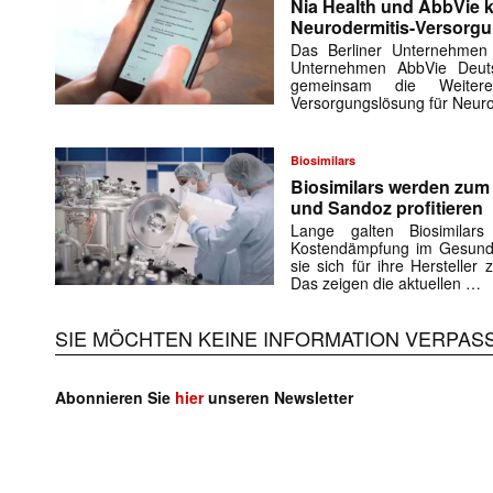
Nia Health und AbbVie k
Neurodermitis-Versorg
Das Berliner Unternehmen
Unternehmen AbbVie Deuts
gemeinsam die Weiteren
Versorgungslösung für Neuro
Biosimilars
Biosimilars werden zu
und Sandoz profitieren
Lange galten Biosimilar
Kostendämpfung im Gesundh
sie sich für ihre Herstelle
Das zeigen die aktuellen …
SIE MÖCHTEN KEINE INFORMATION VERPAS
Abonnieren Sie
hier
unseren Newsletter