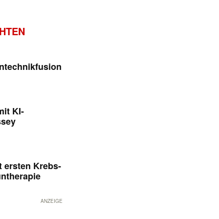
CHTEN
ntechnikfusion
it KI-
ssey
 ersten Krebs-
untherapie
ANZEIGE