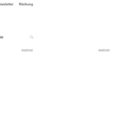
ewsletter
Werbung
ne
ANZEIGE
ANZEIGE