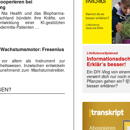
ooperieren bei
ung
 Nia Health und das Biopharma-
chland bündeln ihre Kräfte, um
twicklung einer KI-gestützten
dermitis-Patienten …
m Wachstumsmotor: Fresenius
LifeScienceXplained
Informationsdsch
s vor allem als Instrument zur
Erklär’s besser!
eitswesen. Inzwischen entwickeln
r zunehmend zum Wachstumstreiber.
Ein DIY‑Vlog von eine
verwirrt dich nur noch
Pflanzen gehen ein? 🤯
besser erklären?
SEN?