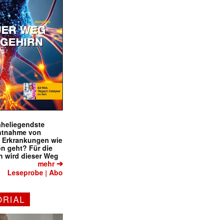
naheliegendste
ntnahme von
f Erkrankungen wie
on geht? Für die
 wird dieser Weg
➔
mehr
Leseprobe
Abo
|
ORIAL