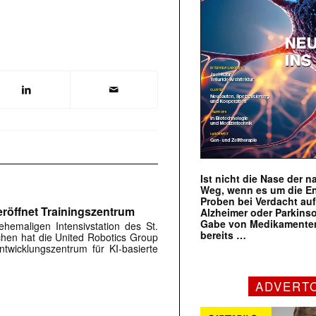
Ist nicht die Nase der 
Weg, wenn es um die E
Proben bei Verdacht au
röffnet Trainingszentrum
Alzheimer oder Parkins
Gabe von Medikamenten
hemaligen Intensivstation des St.
bereits …
rchen hat die United Robotics Group
twicklungszentrum für KI-basierte
ADVERT