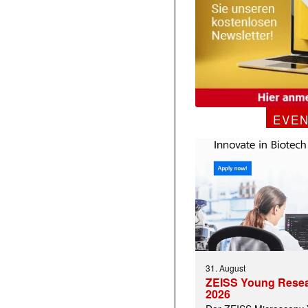
EVE
 |transkript-Newsletter jede Woche aktuell inf
)
31. August
ZEISS Young Rese
2026