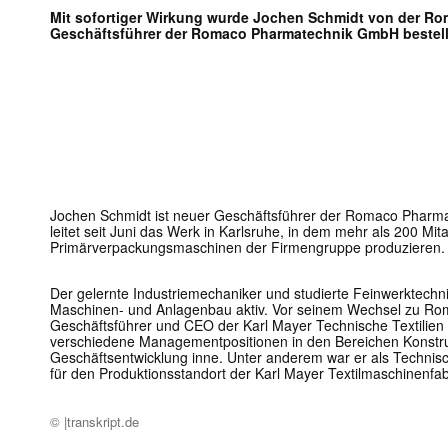
Mit sofortiger Wirkung wurde Jochen Schmidt von der 
Geschäftsführer der Romaco Pharmatechnik GmbH bestell
Jochen Schmidt ist neuer Geschäftsführer der Romaco Pharma
leitet seit Juni das Werk in Karlsruhe, in dem mehr als 200 Mita
Primärverpackungsmaschinen der Firmengruppe produzieren.
Der gelernte Industriemechaniker und studierte Feinwerktechnik
Maschinen- und Anlagenbau aktiv. Vor seinem Wechsel zu Ro
Geschäftsführer und CEO der Karl Mayer Technische Textilien
verschiedene Managementpositionen in den Bereichen Konstruk
Geschäftsentwicklung inne. Unter anderem war er als Technis
für den Produktionsstandort der Karl Mayer Textilmaschinenfabr
© |transkript.de