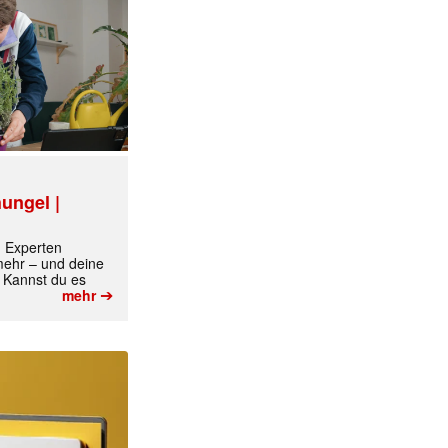
✕
ungel |
m Experten
 mehr – und deine
 Kannst du es
➔
mehr