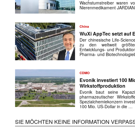
Wachstumstreiber waren vo
Nierenmedikament JARDIA
China
WuXi AppTec setzt auf 
Der chinesische Life-Scienc
zu den weltweit größte
Entwicklungs- und Produktio
Pharma- und Biotechnologie
CDMO
Evonik investiert 100 Mi
Wirkstoffproduktion
Evonik baut seine Kapazit
pharmazeutischer Wirksto
Spezialchemiekonzern invest
100 Mio. US-Dollar in die …
SIE MÖCHTEN KEINE INFORMATION VERPAS