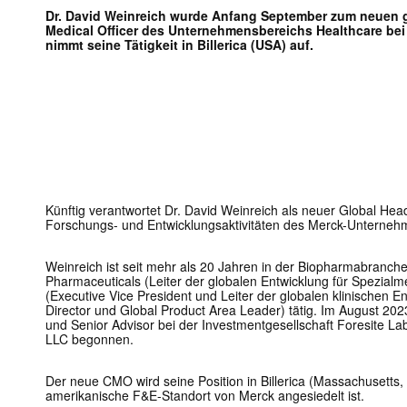
Dr. David Weinreich wurde Anfang September zum neuen g
Medical Officer des Unternehmensbereichs Healthcare bei
nimmt seine Tätigkeit in Billerica (USA) auf.
Künftig verantwortet Dr. David Weinreich als neuer Global Hea
Forschungs- und Entwicklungsaktivitäten des Merck-Unterneh
Weinreich ist seit mehr als 20 Jahren in der Biopharmabranche 
Pharmaceuticals (Leiter der globalen Entwicklung für Spezia
(Executive Vice President und Leiter der globalen klinischen 
Director und Global Product Area Leader) tätig. Im August 2023
und Senior Advisor bei der Investmentgesellschaft Foresite L
LLC begonnen.
Der neue CMO wird seine Position in Billerica (Massachusetts,
amerikanische F&E-Standort von Merck angesiedelt ist.