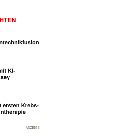
CHTEN
ntechnikfusion
it KI-
ssey
 ersten Krebs-
untherapie
ANZEIGE