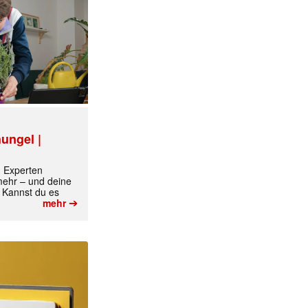
ungel |
m Experten
 mehr – und deine
 Kannst du es
➔
mehr