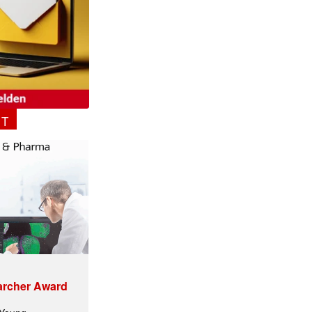
✕
NT
archer Award