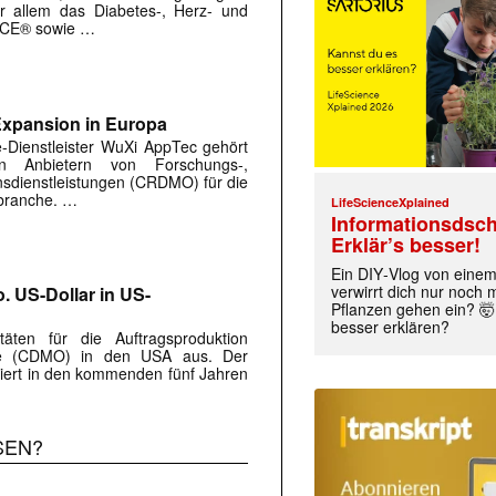
r allem das Diabetes-, Herz- und
NCE® sowie …
Expansion in Europa
e-Dienstleister WuXi AppTec gehört
n Anbietern von Forschungs-,
nsdienstleistungen (CRDMO) für die
branche. …
LifeScienceXplained
Informationsdsch
Erklär’s besser!
Ein DIY‑Vlog von eine
verwirrt dich nur noch
o. US-Dollar in US-
Pflanzen gehen ein? 🤯
besser erklären?
äten für die Auftragsproduktion
ffe (CDMO) in den USA aus. Der
iert in den kommenden fünf Jahren
SEN?