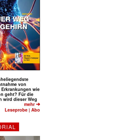
naheliegendste
ntnahme von
f Erkrankungen wie
on geht? Für die
 wird dieser Weg
➔
mehr
Leseprobe
Abo
|
ORIAL