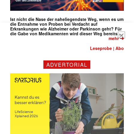
Mit dem |transkript-Newsletter
jede Woche aktuell informiert.
Ist nicht die Nase der naheliegendste Weg, wenn es um
die Entnahme von Proben bei Verdacht auf
Erkrankungen wie Alzheimer oder Parkinson geht? Für
E-
die Gabe von Medikamenten wird dieser Weg bereits …
Mail
➔
mehr
(erforderlich)
Leseprobe
Abo
|
ADVERTORIAL