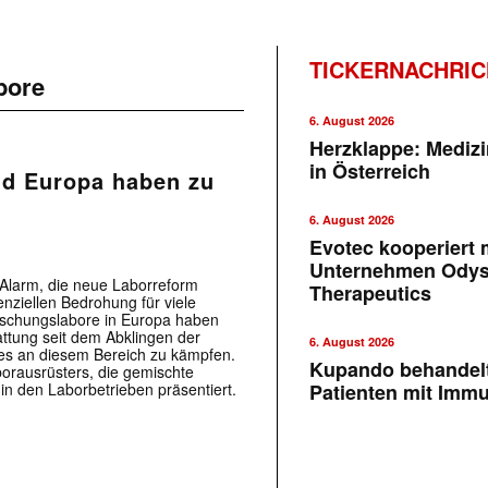
TICKERNACHRI
bore
6. August 2026
Herzklappe: Medizi
in Österreich
nd Europa haben zu
6. August 2026
Evotec kooperiert m
Unternehmen Ody
Alarm, die neue Laborreform
Therapeutics
enziellen Bedrohung für viele
schungslabore in Europa haben
attung seit dem Abklingen der
6. August 2026
s an diesem Bereich zu kämpfen.
Kupando behandelt
borausrüsters, die gemischte
 in den Laborbetrieben präsentiert.
Patienten mit Imm