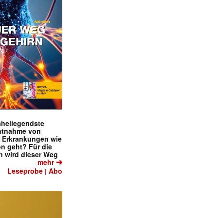
naheliegendste
ntnahme von
f Erkrankungen wie
on geht? Für die
 wird dieser Weg
➔
mehr
Leseprobe
Abo
|