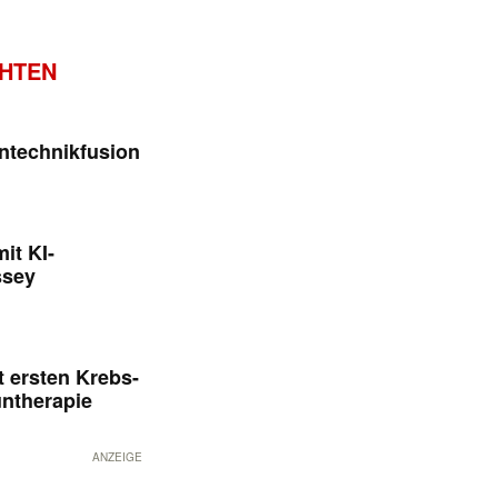
CHTEN
ntechnikfusion
it KI-
ssey
 ersten Krebs-
untherapie
ANZEIGE