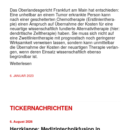
Das Oberlandesgericht Frankfurt am Main hat entschieden:
Eine un­heil­bar an einem Tumor er­krank­te Per­son kann
nach einer ge­schei­ter­ten Che­mo­the­ra­pie (Erst­li­ni­en­the­ra­
pie) einen An­spruch auf Über­nah­me der Kos­ten für eine
neu­ar­ti­ge wis­sen­schaft­lich fun­dier­te Al­ter­na­tiv­the­ra­pie (hier:
den­dri­ti­sche Zell­the­ra­pie) haben. Sie muss sich nicht auf
eine Zweit­li­ni­en­the­ra­pie mit pro­gnos­tisch noch ge­rin­ge­rer
Wirk­sam­keit ver­wei­sen las­sen, son­dern kann un­mit­tel­bar
die Über­nah­me der Kos­ten der neu­ar­ti­gen The­ra­pie ver­lan­
gen, wenn deren Einsatz wissenschaftlich ebenso
begründbar ist.
Weiterlesen
6. JANUAR 2023
TICKERNACHRICHTEN
6. August 2026
Herzklappe: Medizintechnikfusion in