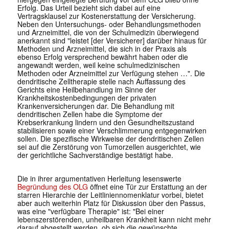
Erfolg. Das Urteil bezieht sich dabei auf eine
Vertragsklausel zur Kostenerstattung der Versicherung.
Neben den Untersuchungs- oder Behandlungsmethoden
und Arzneimittel, die von der Schulmedizin überwiegend
anerkannt sind "leistet [der Versicherer] darüber hinaus für
Methoden und Arzneimittel, die sich in der Praxis als
ebenso Erfolg versprechend bewährt haben oder die
angewandt werden, weil keine schulmedizinischen
Methoden oder Arzneimittel zur Verfügung stehen …". Die
dendritische Zelltherapie stelle nach Auffassung des
Gerichts eine Heilbehandlung im Sinne der
Krankheitskostenbedingungen der privaten
Krankenversicherungen dar. Die Behandlung mit
dendritischen Zellen habe die Symptome der
Krebserkrankung lindern und den Gesundheitszustand
stabilisieren sowie einer Verschlimmerung entgegenwirken
sollen. Die spezifische Wirkweise der dendritischen Zellen
sei auf die Zerstörung von Tumorzellen ausgerichtet, wie
der gerichtliche Sachverständige bestätigt habe.
Die in ihrer argumentativen Herleitung lesenswerte
Begründung des OLG
öffnet eine Tür zur Erstattung an der
starren Hierarchie der Leitliniennomenklatur vorbei, bietet
aber auch weiterhin Platz für Diskussion über den Passus,
was eine "verfügbare Therapie" ist: "Bei einer
lebenszerstörenden, unheilbaren Krankheit kann nicht mehr
darauf abgestellt werden, ob sich die gewünschte