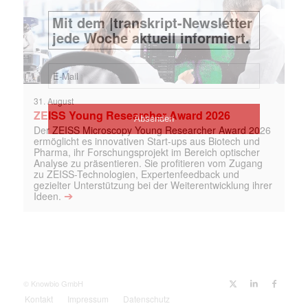
31. August
ZEISS Young Researcher Award 2026
Der ZEISS Microscopy Young Researcher Award 2026
ermöglicht es innovativen Start-ups aus Biotech und
Pharma, ihr Forschungsprojekt im Bereich optischer
Analyse zu präsentieren. Sie profitieren vom Zugang
zu ZEISS-Technologien, Expertenfeedback und
gezielter Unterstützung bei der Weiterentwicklung ihrer
➔
Ideen.
© Knowbio GmbH
Kontakt
Impressum
Datenschutz