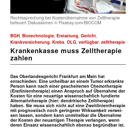
Rechtssprechung bei Kostenübernahme von Zelltherapie
befeuert Diskussionen © Pixabay.com/BIOCOM
BGH
Biotechnologie
Erstattung
Gericht
,
,
,
,
Krankversicherung
Krebs
OLG
verfügbar
zelltherapie
,
,
,
,
Krankenkasse muss Zelltherapie
zahlen
Das Oberlandesgericht Frankfurt am Main hat
entschieden: Eine un­heil­bar an einem Tumor er­krank­te
Per­son kann nach einer ge­schei­ter­ten Che­mo­the­ra­pie
(Erst­li­ni­en­the­ra­pie) einen An­spruch auf Über­nah­me der
Kos­ten für eine neu­ar­ti­ge wis­sen­schaft­lich fun­dier­te
Al­ter­na­tiv­the­ra­pie (hier: den­dri­ti­sche Zell­the­ra­pie)
haben. Sie muss sich nicht auf eine Zweit­li­ni­en­the­ra­pie
mit pro­gnos­tisch noch ge­rin­ge­rer Wirk­sam­keit ver­wei­
sen las­sen, son­dern kann un­mit­tel­bar die Über­nah­me
der Kos­ten der neu­ar­ti­gen The­ra­pie ver­lan­gen, wenn
deren Einsatz wissenschaftlich ebenso begründbar ist.