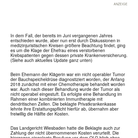
ANZEIGE
In dem Fall, der bereits im Juni vergangenen Jahres
entschieden wurde, aber nun erst durch Diskussionen in
medizinjuristischen Kreisen größere Beachtung findet, ging
es um die Klage der Ehefrau eines verstorbenen
Krebspatienten gegen dessen private Krankenversicherung.
(Siehe auch aktuelles Update ganz unten)
Beim Ehemann der Klägerin war ein nicht operabler Tumor
der Bauchspeicheldrüse diagnostiziert worden, der Anfang
2018 zunächst mit einer Chemotherapie behandelt worden
war. Auch nach dieser Behandlung wurde der Tumor als
nicht operabel eingestuft. Es erfolgte eine Behandlung im
Rahmen einer kombinierten Immuntherapie mit
dendritischen Zellen. Die beklagte Privatkrankenkasse
lehnte ihre Erstattungspflicht hierfür ab, übernahm aber
freiwillig die Hälfte der Kosten.
Das Landgericht Wiesbaden hatte die Beklagte auch zur
Zahlung der nicht übernommenen Kosten verurteilt. Die
hiergegen eingelegte Berufung vor dem OLG blieb ohne