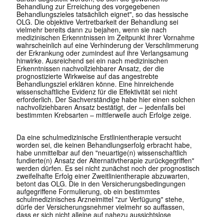
Behandlung zur Erreichung des vorgegebenen
Behandlungszieles tatsächlich eignet", so das hessische
OLG. Die objektive Vertretbarkeit der Behandlung sei
vielmehr bereits dann zu bejahen, wenn sie nach
medizinischen Erkenntnissen im Zeitpunkt ihrer Vornahme
wahrscheinlich auf eine Verhinderung der Verschlimmerung
der Erkrankung oder zumindest auf ihre Verlangsamung
hinwirke. Ausreichend sei ein nach medizinischen
Erkenntnissen nachvollziehbarer Ansatz, der die
prognostizierte Wirkweise auf das angestrebte
Behandlungsziel erklären könne. Eine hinreichende
wissenschaftliche Evidenz für die Effektivität sei nicht
erforderlich. Der Sachverständige habe hier einen solchen
nachvollziehbaren Ansatz bestätigt, der – jedenfalls bei
bestimmten Krebsarten – mittlerweile auch Erfolge zeige.
Da eine schulmedizinische Erstlinientherapie versucht
worden sei, die keinen Behandlungserfolg erbracht habe,
habe unmittelbar auf den "neuartige(n) wissenschaftlich
fundierte(n) Ansatz der Alternativtherapie zurückgegriffen"
werden dürfen. Es sei nicht zunächst noch der prognostisch
zweifelhafte Erfolg einer Zweitlinientherapie abzuwarten,
betont das OLG. Die in den Versicherungsbedingungen
aufgegriffene Formulierung, ob ein bestimmtes
schulmedizinisches Arzneimittel "zur Verfügung" stehe,
dürfe der Versicherungsnehmer vielmehr so auffassen,
dass er sich nicht alleine auf nahezu aussichtslose