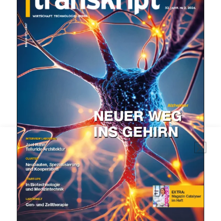
Mit dem |transkript-Newsletter
jede Woche aktuell informiert.
E-
Mail
(erforderlich)