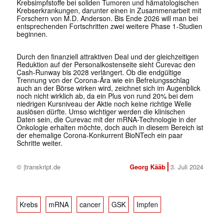
Krebsimpfstoffe bei soliden Tumoren und hämatologischen
Krebserkrankungen, darunter einen in Zusammenarbeit mit
Forschern von M.D. Anderson. Bis Ende 2026 will man bei
entsprechenden Fortschritten zwei weitere Phase 1-Studien
beginnen.
Durch den finanziell attraktiven Deal und der gleichzeitigen
Reduktion auf der Personalkostenseite sieht Curevac den
Cash-Runway bis 2028 verlängert. Ob die endgültige
Trennung von der Corona-Ära wie ein Befreiungsschlag
auch an der Börse wirken wird, zeichnet sich im Augenblick
noch nicht wirklich ab, da ein Plus von rund 20% bei dem
niedrigen Kursniveau der Aktie noch keine richtige Welle
auslösen dürfte. Umso wichtiger werden die klinischen
Daten sein, die Curevac mit der mRNA-Technologie in der
Onkologie erhalten möchte, doch auch in diesem Bereich ist
der ehemalige Corona-Konkurrent BioNTech ein paar
Schritte weiter.
© |transkript.de
Georg Kääb
3. Juli 2024
Krebs
mRNA
cancer
GSK
Impfen