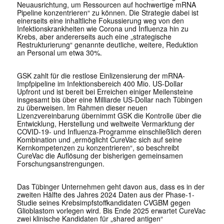
Neuausrichtung, um Ressourcen auf hochwertige mRNA
Pipeline konzentrieren“ zu können. Die Strategie dabei ist
einerseits eine inhaltliche Fokussierung weg von den
Infektionskrankheiten wie Corona und Influenza hin zu
Krebs, aber andererseits auch eine „strategische
Restrukturierung“ genannte deutliche, weitere, Reduktion
an Personal um etwa 30%.
GSK zahlt für die restlose Einlizensierung der mRNA-
Impfpipeline im Infektionsbereich 400 Mio. US-Dollar
Upfront und ist bereit bei Erreichen einiger Meilensteine
insgesamt bis über eine Milliarde US-Dollar nach Tübingen
zu überweisen. Im Rahmen dieser neuen
Lizenzvereinbarung übernimmt GSK die Kontrolle über die
Entwicklung, Herstellung und weltweite Vermarktung der
COVID-19- und Influenza-Programme einschließlich deren
Kombination und „ermöglicht CureVac sich auf seine
Kernkompetenzen zu konzentrieren“, so beschreibt
CureVac die Auflösung der bisherigen gemeinsamen
Forschungsanstrengungen.
Das Tübinger Unternehmen geht davon aus, dass es in der
zweiten Hälfte des Jahres 2024 Daten aus der Phase-1-
Studie seines Krebsimpfstoffkandidaten CVGBM gegen
Glioblastom vorlegen wird. Bis Ende 2025 erwartet CureVac
zwei klinische Kandidaten für „shared antigen“