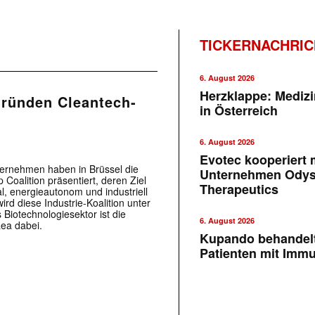
TICKERNACHRI
6. August 2026
Herzklappe: Medizi
gründen Cleantech-
in Österreich
6. August 2026
Evotec kooperiert m
ernehmen haben in Brüssel die
Unternehmen Ody
oalition präsentiert, deren Ziel
Therapeutics
al, energieautonom und industriell
rd diese Industrie-Koalition unter
Biotechnologiesektor ist die
6. August 2026
ea dabei.
Kupando behandelt
Patienten mit Imm