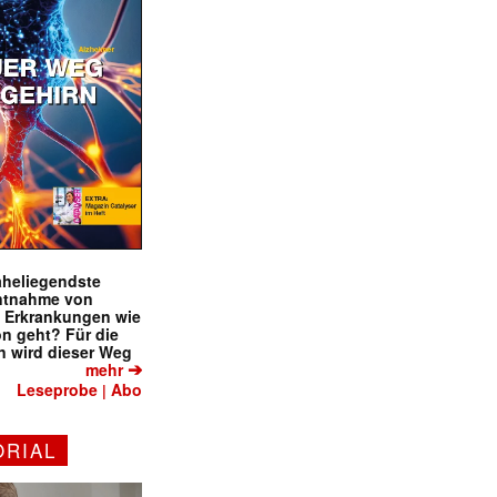
naheliegendste
ntnahme von
f Erkrankungen wie
on geht? Für die
 wird dieser Weg
➔
mehr
Leseprobe
Abo
|
ORIAL