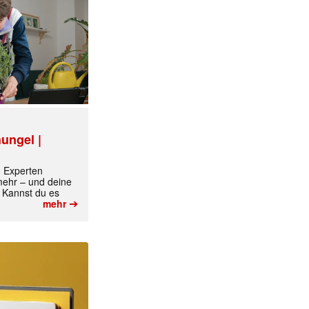
ungel |
m Experten
 mehr – und deine
 Kannst du es
➔
mehr