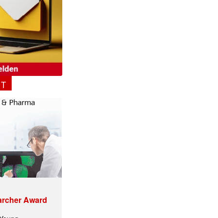
✕
NT
archer Award