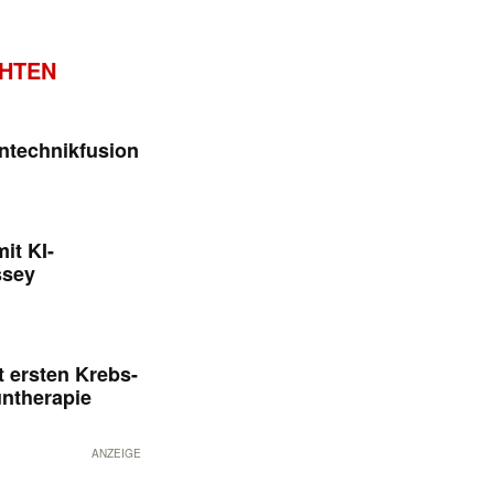
CHTEN
ntechnikfusion
it KI-
ssey
 ersten Krebs-
untherapie
ANZEIGE