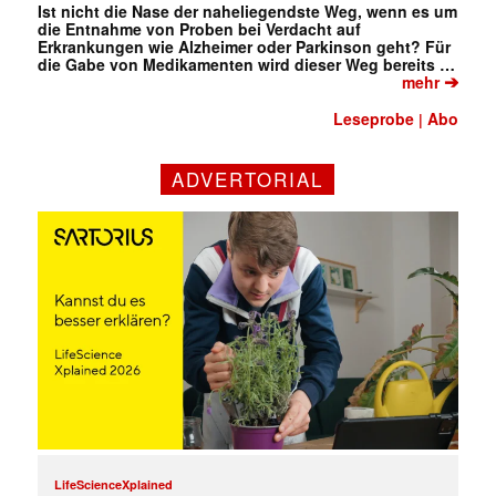
Ist nicht die Nase der naheliegendste Weg, wenn es um
die Entnahme von Proben bei Verdacht auf
Erkrankungen wie Alzheimer oder Parkinson geht? Für
die Gabe von Medikamenten wird dieser Weg bereits …
➔
mehr
Leseprobe
Abo
|
ADVERTORIAL
Mit dem |transkript-Newsletter
jede Woche aktuell informiert.
E-
Mail
(erforderlich)
LifeScienceXplained