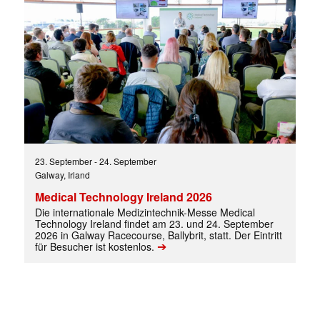
23. September
-
24. September
Galway, Irland
Mit dem |transkript-Newsletter
Medical Technology Ireland 2026
jede Woche aktuell informiert.
Die internationale Medizintechnik-Messe Medical
Technology Ireland findet am 23. und 24. September
2026 in Galway Racecourse, Ballybrit, statt. Der Eintritt
E-
➔
für Besucher ist kostenlos.
Mail
(erforderlich)