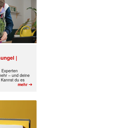
ungel |
m Experten
 mehr – und deine
 Kannst du es
➔
mehr