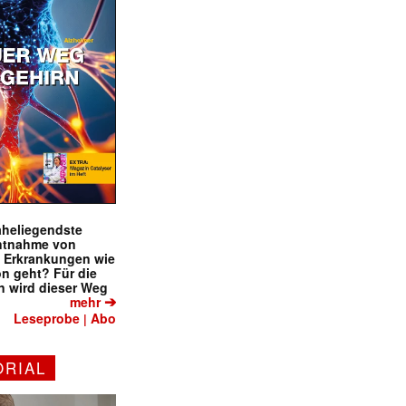
naheliegendste
ntnahme von
f Erkrankungen wie
on geht? Für die
 wird dieser Weg
➔
mehr
Leseprobe
Abo
|
ORIAL