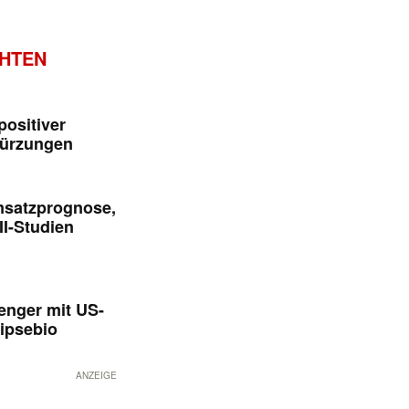
CHTEN
positiver
kürzungen
msatzprognose,
II-Studien
enger mit US-
ipsebio
ANZEIGE