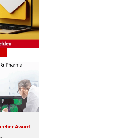
NT
✕
archer Award