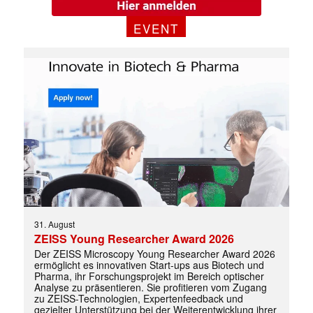
EVENT
31. August
ZEISS Young Researcher Award 2026
Mit dem |transkript-Newsletter
Der ZEISS Microscopy Young Researcher Award 2026
jede Woche aktuell informiert.
ermöglicht es innovativen Start-ups aus Biotech und
Pharma, ihr Forschungsprojekt im Bereich optischer
Analyse zu präsentieren. Sie profitieren vom Zugang
zu ZEISS-Technologien, Expertenfeedback und
E-
gezielter Unterstützung bei der Weiterentwicklung ihrer
Mail