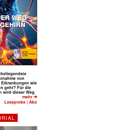
naheliegendste
ntnahme von
f Erkrankungen wie
on geht? Für die
 wird dieser Weg
➔
mehr
Leseprobe
Abo
|
ORIAL