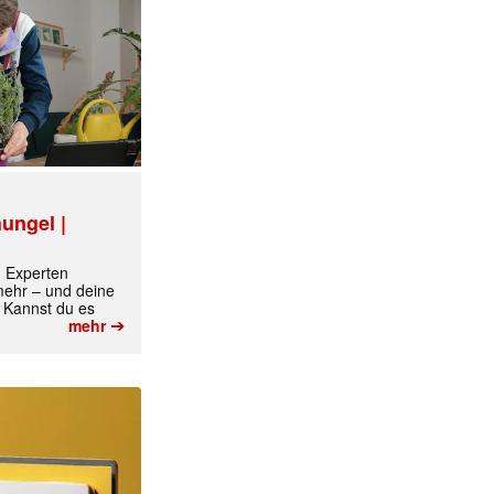
ungel |
✕
m Experten
 mehr – und deine
 Kannst du es
➔
mehr