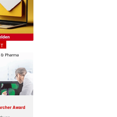
NT
archer Award