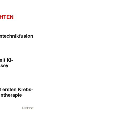
CHTEN
ntechnikfusion
it KI-
ssey
 ersten Krebs-
untherapie
ANZEIGE