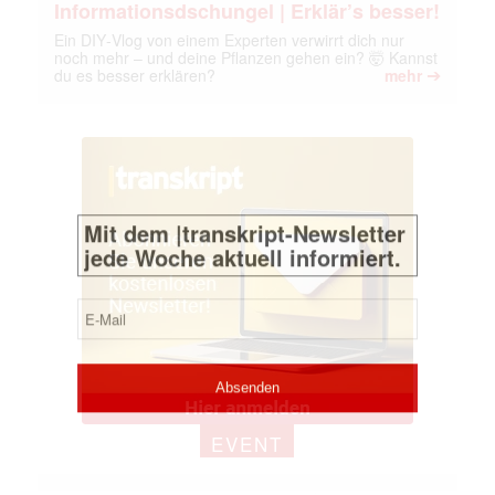
Informationsdschungel | Erklär’s besser!
jede Woche aktuell informiert.
Ein DIY‑Vlog von einem Experten verwirrt dich nur
noch mehr – und deine Pflanzen gehen ein? 🤯 Kannst
E-
➔
du es besser erklären?
mehr
Mail
(erforderlich)
EVENT