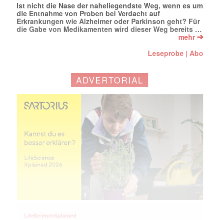
Ist nicht die Nase der naheliegendste Weg, wenn es um
die Entnahme von Proben bei Verdacht auf
Erkrankungen wie Alzheimer oder Parkinson geht? Für
die Gabe von Medikamenten wird dieser Weg bereits …
➔
mehr
Leseprobe
Abo
|
ADVERTORIAL
LifeScienceXplained
Mit dem |transkript-Newsletter