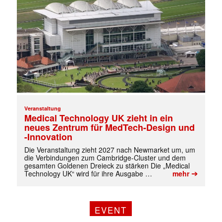
Veranstaltung
Medical Technology UK zieht in ein
neues Zentrum für MedTech-Design und
-Innovation
Die Veranstaltung zieht 2027 nach Newmarket um, um
die Verbindungen zum Cambridge-Cluster und dem
gesamten Goldenen Dreieck zu stärken Die „Medical
➔
Technology UK“ wird für ihre Ausgabe …
mehr
Mit dem |transkript-Newsletter
EVENT
jede Woche aktuell informiert.