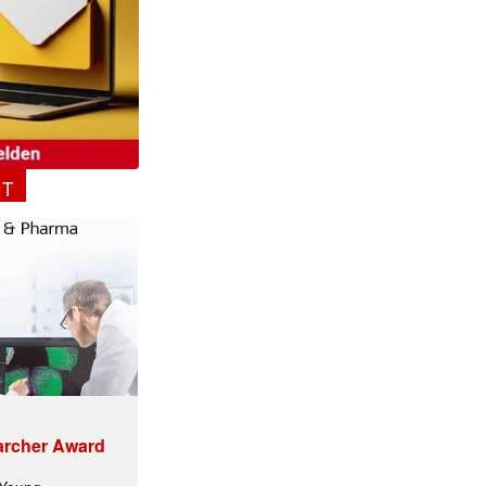
NT
archer Award