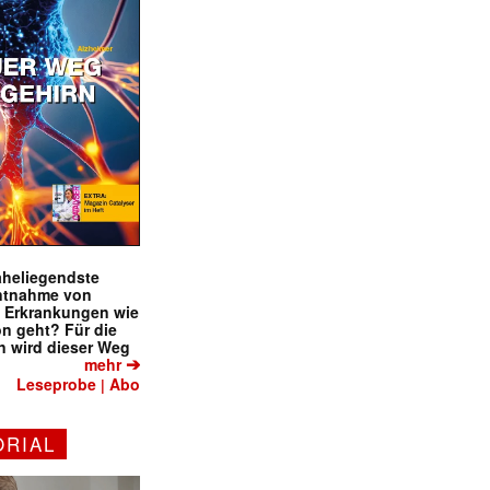
naheliegendste
ntnahme von
f Erkrankungen wie
on geht? Für die
 wird dieser Weg
➔
mehr
Leseprobe
Abo
|
ORIAL