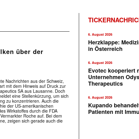
TICKERNACHRI
6. August 2026
Herzklappe: Medizi
in Österreich
lken über der
6. August 2026
Evotec kooperiert m
Unternehmen Ody
gute Nachrichten aus der Schweiz,
Therapeutics
rt mit dem Hinweis auf Druck zur
rapeutics SA aus Lausanne. Doch
eldet eine Stellenkürzung, um sich
6. August 2026
lung zu konzentrieren. Auch die
Kupando behandelt
hie der US-amerikanischen
es Wirkstoffes durch die FDA
Patienten mit Imm
 Vermarkter Roche auf. Bei dem
ene, zeigen sich gerade auch die