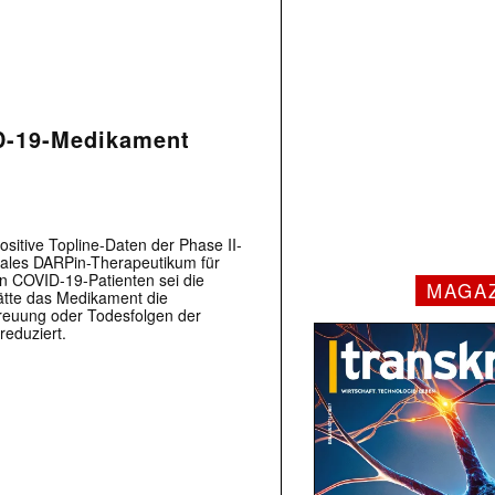
D-19-Medikament
sitive Topline-Daten der Phase II-
irales DARPin-Therapeutikum für
n COVID-19-Patienten sei die
MAGA
hätte das Medikament die
treuung oder Todesfolgen der
eduziert.