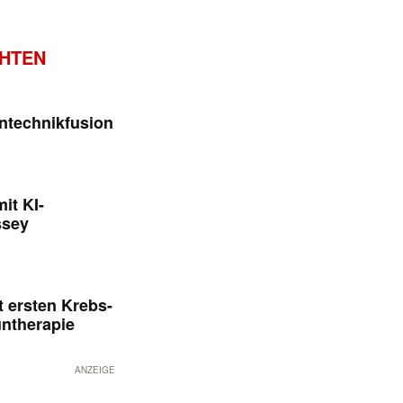
CHTEN
ntechnikfusion
it KI-
ssey
 ersten Krebs-
untherapie
ANZEIGE