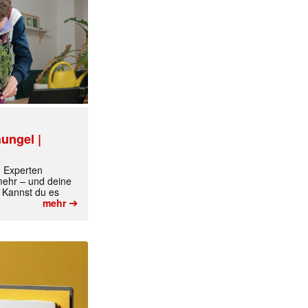
ungel |
m Experten
 mehr – und deine
✕
 Kannst du es
➔
mehr