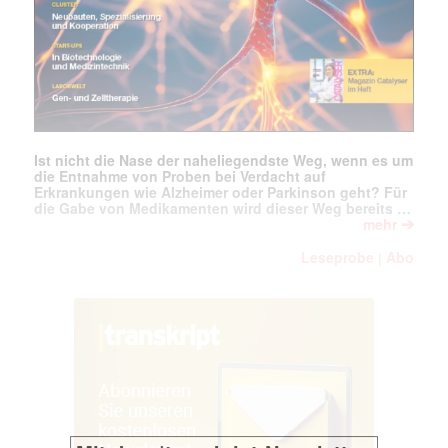
Ist nicht die Nase der naheliegendste Weg, wenn es um
die Entnahme von Proben bei Verdacht auf
Erkrankungen wie Alzheimer oder Parkinson geht? Für
die Gabe von Medikamenten wird dieser Weg bereits …
➔
mehr
Leseprobe
Abo
|
Mit dem |transkript-Newsletter
jede Woche aktuell informiert.
E-
Mail