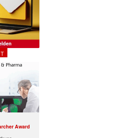
NT
archer Award