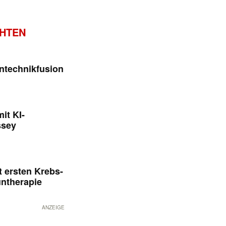
CHTEN
ntechnikfusion
it KI-
ssey
 ersten Krebs-
untherapie
ANZEIGE