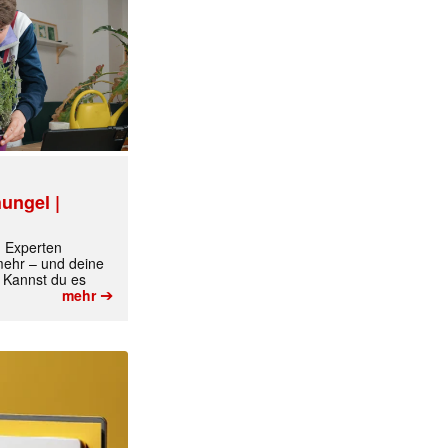
ungel |
m Experten
 mehr – und deine
 Kannst du es
➔
mehr
✕