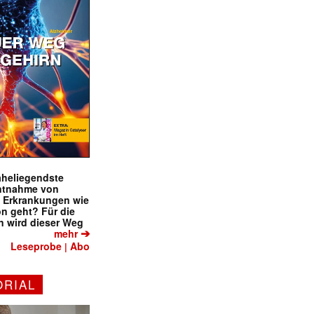
naheliegendste
ntnahme von
f Erkrankungen wie
on geht? Für die
 wird dieser Weg
➔
mehr
Leseprobe
Abo
|
ORIAL