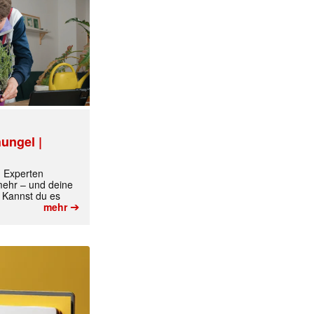
ungel |
m Experten
 mehr – und deine
 Kannst du es
➔
mehr
✕