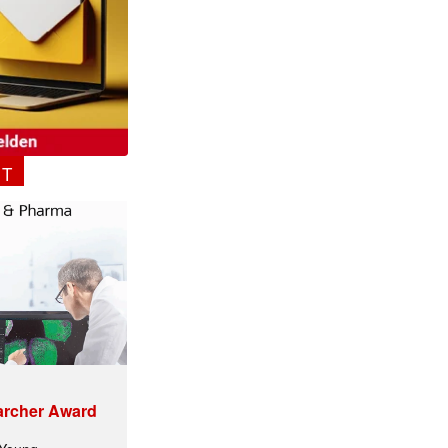
NT
archer Award