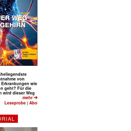
naheliegendste
ntnahme von
f Erkrankungen wie
on geht? Für die
 wird dieser Weg
➔
mehr
Leseprobe
Abo
|
ORIAL