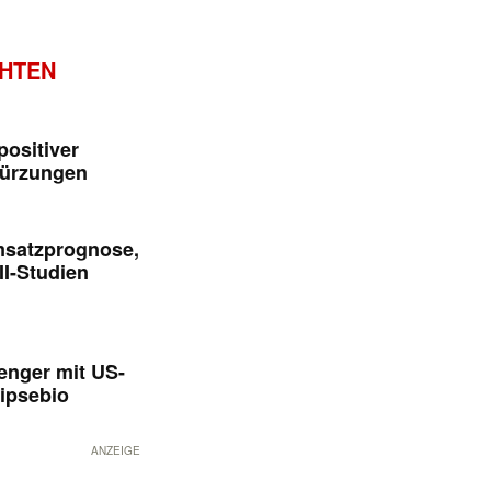
CHTEN
positiver
kürzungen
msatzprognose,
II-Studien
enger mit US-
ipsebio
ANZEIGE