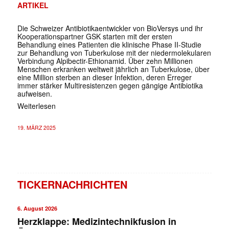
ARTIKEL
Die Schweizer Antibiotikaentwickler von BioVersys und ihr
Kooperationspartner GSK starten mit der ersten
Behandlung eines Patienten die klinische Phase II-Studie
zur Behandlung von Tuberkulose mit der niedermolekularen
Verbindung Alpibectir-Ethionamid. Über zehn Millionen
Menschen erkranken weltweit jährlich an Tuberkulose, über
eine Million sterben an dieser Infektion, deren Erreger
immer stärker Multiresistenzen gegen gängige Antibiotika
aufweisen.
Weiterlesen
19. MÄRZ 2025
TICKERNACHRICHTEN
6. August 2026
Herzklappe: Medizintechnikfusion in