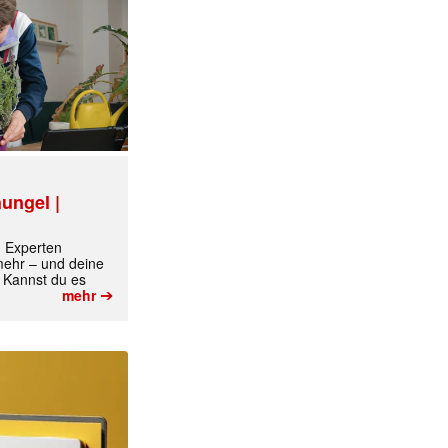
ungel |
m Experten
 mehr – und deine
 Kannst du es
➔
mehr