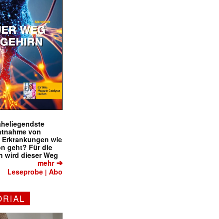
naheliegendste
ntnahme von
f Erkrankungen wie
on geht? Für die
 wird dieser Weg
➔
mehr
Leseprobe
Abo
|
ORIAL