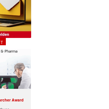
✕
NT
archer Award