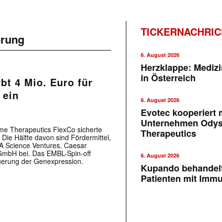
TICKERNACHRI
erung
6. August 2026
Herzklappe: Medizi
in Österreich
bt 4 Mio. Euro für
 ein
6. August 2026
Evotec kooperiert m
Unternehmen Ody
me Therapeutics FlexCo sicherte
Therapeutics
 Die Hälfte davon sind Fördermittel,
TA Science Ventures, Caesar
GmbH bei. Das EMBL-Spin-off
6. August 2026
euerung der Genexpression.
Kupando behandelt
Patienten mit Imm