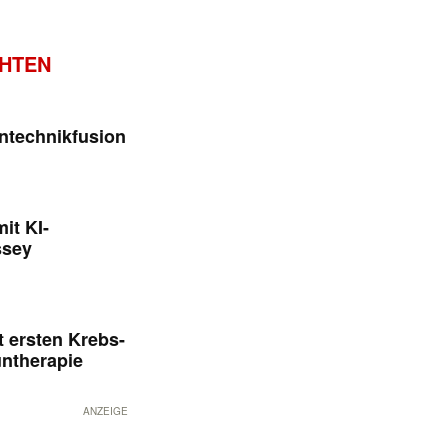
CHTEN
ntechnikfusion
it KI-
ssey
 ersten Krebs-
untherapie
ANZEIGE