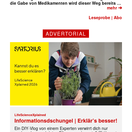
die Gabe von Medikamenten wird dieser Weg bereits …
➔
mehr
Leseprobe
Abo
|
ADVERTORIAL
LifeScienceXplained
Informationsdschungel | Erklär’s besser!
Ein DIY‑Vlog von einem Experten verwirrt dich nur