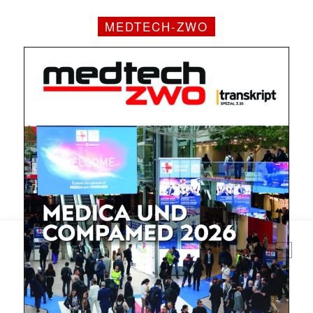
MEDTECH-ZWO
Mit dem |transkript-Newsletter
jede Woche aktuell informiert.
E-
Mail
(erforderlich)