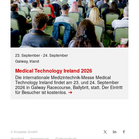
23. September
-
24. September
Galway, Irland
Medical Technology Ireland 2026
Mit dem |transkript-Newsletter
jede Woche aktuell informiert.
Die internationale Medizintechnik-Messe Medical
Technology Ireland findet am 23. und 24. September
2026 in Galway Racecourse, Ballybrit, statt. Der Eintritt
➔
für Besucher ist kostenlos.
E-
Mail
(erforderlich)
© Knowbio GmbH
Kontakt
Impressum
Datenschutz