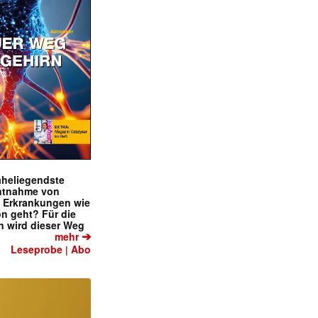
naheliegendste
ntnahme von
f Erkrankungen wie
on geht? Für die
 wird dieser Weg
➔
mehr
Leseprobe
Abo
|