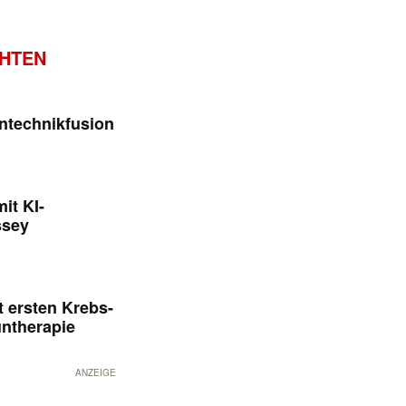
CHTEN
ntechnikfusion
it KI-
ssey
 ersten Krebs-
untherapie
ANZEIGE