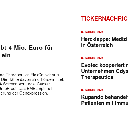
TICKERNACHRI
6. August 2026
Herzklappe: Medizi
in Österreich
bt 4 Mio. Euro für
 ein
6. August 2026
Evotec kooperiert m
Unternehmen Ody
me Therapeutics FlexCo sicherte
Therapeutics
 Die Hälfte davon sind Fördermittel,
TA Science Ventures, Caesar
GmbH bei. Das EMBL-Spin-off
6. August 2026
euerung der Genexpression.
Kupando behandelt
Patienten mit Imm