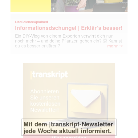
LifeScienceXplained
Informationsdschungel | Erklär’s besser!
Ein DIY‑Vlog von einem Experten verwirrt dich nur
noch mehr – und deine Pflanzen gehen ein? 🤯 Kannst
➔
du es besser erklären?
mehr
Mit dem |transkript-Newsletter
jede Woche aktuell informiert.
E-
Mail
(erforderlich)