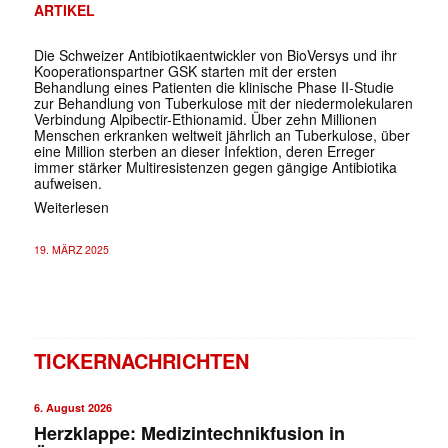
ARTIKEL
Die Schweizer Antibiotikaentwickler von BioVersys und ihr
Kooperationspartner GSK starten mit der ersten
Behandlung eines Patienten die klinische Phase II-Studie
zur Behandlung von Tuberkulose mit der niedermolekularen
Verbindung Alpibectir-Ethionamid. Über zehn Millionen
Menschen erkranken weltweit jährlich an Tuberkulose, über
eine Million sterben an dieser Infektion, deren Erreger
immer stärker Multiresistenzen gegen gängige Antibiotika
aufweisen.
Weiterlesen
19. MÄRZ 2025
TICKERNACHRICHTEN
6. August 2026
Herzklappe: Medizintechnikfusion in