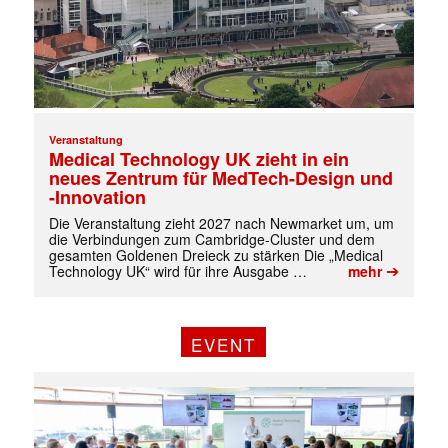
Veranstaltung
Medical Technology UK zieht in ein
neues Zentrum für MedTech-Design und
-Innovation
Die Veranstaltung zieht 2027 nach Newmarket um, um
die Verbindungen zum Cambridge-Cluster und dem
gesamten Goldenen Dreieck zu stärken Die „Medical
➔
Technology UK“ wird für ihre Ausgabe …
mehr
EVENT
Mit dem |transkript-Newsletter
jede Woche aktuell informiert.