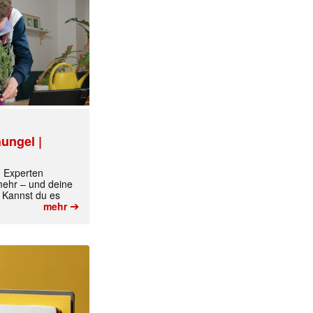
ungel |
m Experten
 mehr – und deine
 Kannst du es
➔
mehr
✕