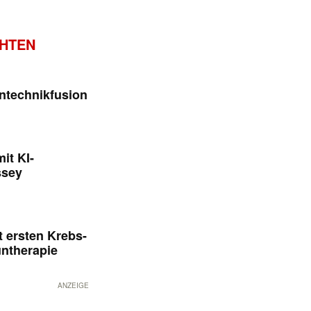
CHTEN
ntechnikfusion
it KI-
ssey
 ersten Krebs-
untherapie
ANZEIGE