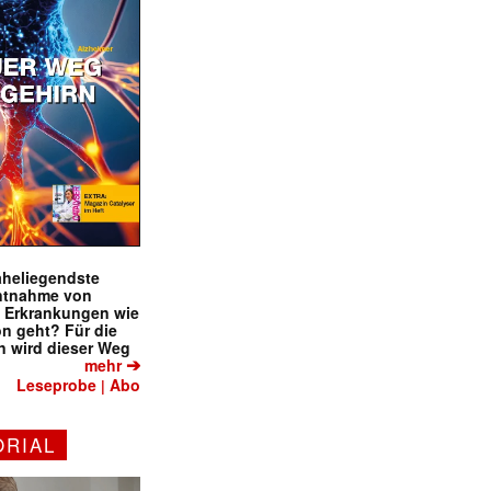
naheliegendste
ntnahme von
f Erkrankungen wie
on geht? Für die
 wird dieser Weg
➔
mehr
Leseprobe
Abo
|
ORIAL