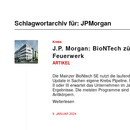
Schlagwortarchiv für:
JPMorgan
Krebs
J.P. Morgan: BioNTech z
Feuerwerk
ARTIKEL
Die Mainzer BioNtech SE nutzt die laufen
Update in Sachen eigene Krebs-Pipeline. I
II oder III erwartet das Unternehmen im J
Ergebnisse. Die meisten Programme sind P
Antikörpern.
Weiterlesen
9. JANUAR 2024