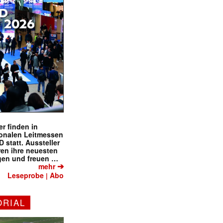
r finden in
ionalen Leitmessen
tatt. Aussteller
eren ihre neuesten
gen und freuen …
➔
mehr
Leseprobe
Abo
|
ORIAL