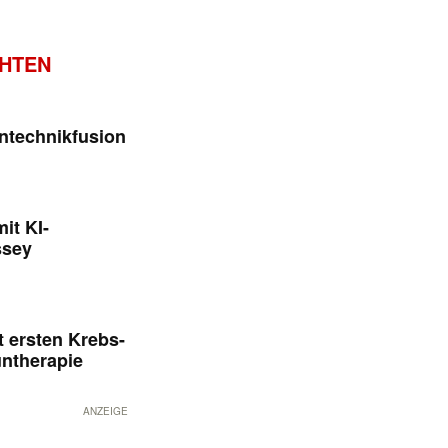
CHTEN
ntechnikfusion
it KI-
ssey
 ersten Krebs-
untherapie
ANZEIGE