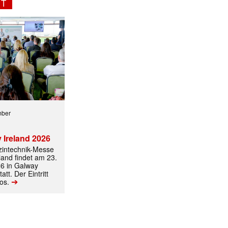
NT
mber
 Ireland 2026
izintechnik-Messe
land findet am 23.
6 in Galway
att. Der Eintritt
➔
los.