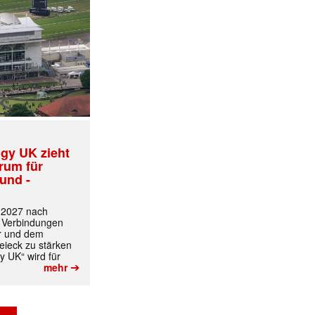
gy UK zieht
trum für
und -
t 2027 nach
 Verbindungen
r und dem
ieck zu stärken
✕
y UK“ wird für
➔
mehr