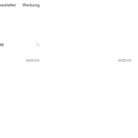
ewsletter
Werbung
ne
ANZEIGE
ANZEIGE