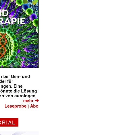
en bei Gen- und
der für
ungen. Eine
könnte die Lösung
ion von autologen
➔
mehr
Leseprobe
Abo
|
ORIAL