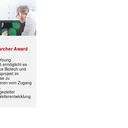
✕
archer Award
 Young
 ermöglicht es
aus Biotech und
projekt im
yse zu
itieren vom Zugang
,
ezielter
Weiterentwicklung