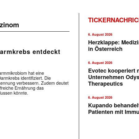
TICKERNACHRI
rzinom
6. August 2026
Herzklappe: Medizi
in Österreich
Darmkrebs entdeckt
6. August 2026
Evotec kooperiert m
armmikrobiom hat eine
Unternehmen Ody
armkrebs identifiziert. Die
Therapeutics
erkennung verbessern. Zudem deutet
offreiche Ernährung das
lussen könnte.
6. August 2026
Kupando behandelt
Patienten mit Imm