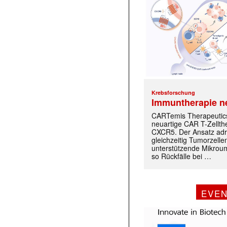
Krebsforschung
Immuntherapie n
CARTemis Therapeutics
neuartige CAR T-Zellth
CXCR5. Der Ansatz adr
gleichzeitig Tumorzelle
unterstützende Mikrou
so Rückfälle bei …
EVE