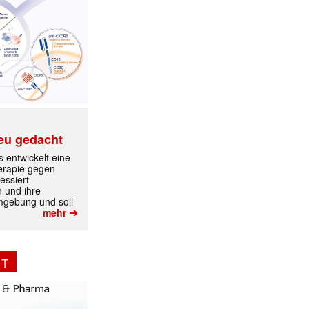
eu gedacht
 entwickelt eine
erapie gegen
essiert
n und ihre
mgebung und soll
➔
mehr
NT