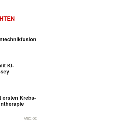
CHTEN
ntechnikfusion
it KI-
ssey
 ersten Krebs-
untherapie
ANZEIGE