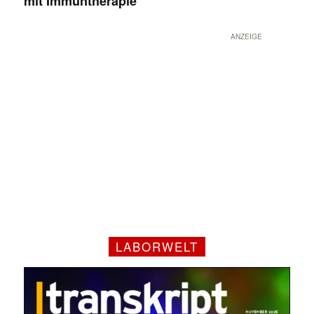
mit Immuntherapie
ANZEIGE
LABORWELT