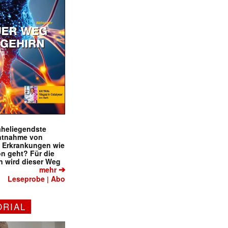
naheliegendste
ntnahme von
f Erkrankungen wie
on geht? Für die
 wird dieser Weg
➔
mehr
Leseprobe
Abo
|
ORIAL