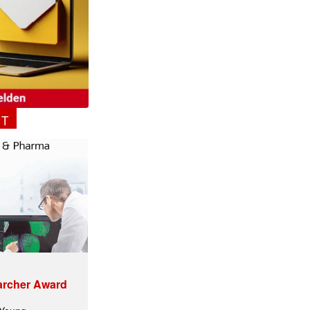
✕
NT
archer Award