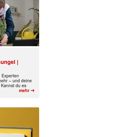
ungel |
m Experten
 mehr – und deine
 Kannst du es
➔
mehr