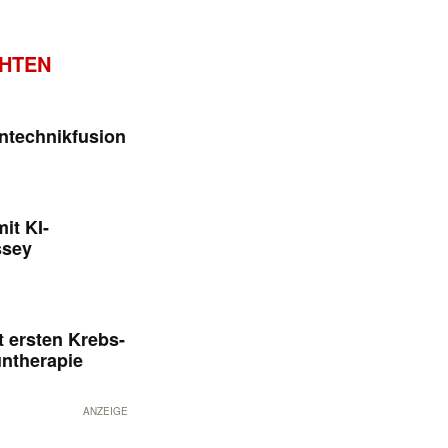
CHTEN
ntechnikfusion
it KI-
ssey
 ersten Krebs-
untherapie
ANZEIGE