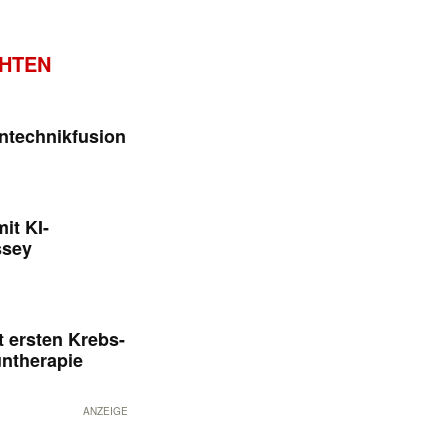
CHTEN
ntechnikfusion
it KI-
ssey
 ersten Krebs-
untherapie
ANZEIGE