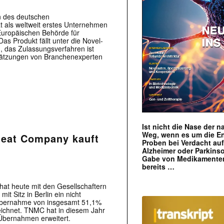
n des deutschen
at als weltweit erstes Unternehmen
r Europäischen Behörde für
Das Produkt fällt unter die Novel-
 das Zulassungsverfahren ist
chätzungen von Branchenexperten
Ist nicht die Nase der 
Weg, wenn es um die E
Meat Company kauft
Proben bei Verdacht au
Alzheimer oder Parkins
Gabe von Medikamenten
bereits …
t heute mit den Gesellschaftern
 Sitz in Berlin ein nicht
Übernahme von insgesamt 51,1%
ichnet. TNMC hat in diesem Jahr
 Übernahmen erweitert.