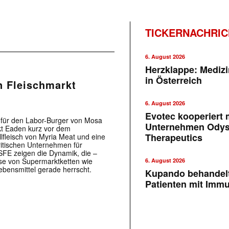
TICKERNACHRI
6. August 2026
Herzklappe: Medizi
in Österreich
n Fleischmarkt
6. August 2026
Evotec kooperiert m
 für den Labor-Burger von Mosa
Unternehmen Ody
ekt Eaden kurz vor dem
Therapeutics
fleisch von Myria Meat und eine
itischen Unternehmen für
BSFE zeigen die Dynamik, die –
se von Supermarktketten wie
6. August 2026
ebensmittel gerade herrscht.
Kupando behandelt
Patienten mit Imm