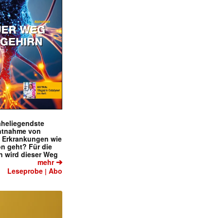
naheliegendste
ntnahme von
f Erkrankungen wie
on geht? Für die
 wird dieser Weg
➔
mehr
Leseprobe
Abo
|