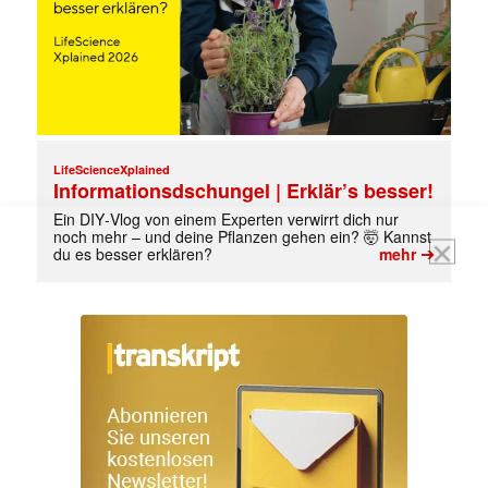
jede Woche aktuell informiert.
E-
Mail
(erforderlich)
LifeScienceXplained
Informationsdschungel | Erklär’s besser!
Ein DIY‑Vlog von einem Experten verwirrt dich nur
noch mehr – und deine Pflanzen gehen ein? 🤯 Kannst
➔
du es besser erklären?
mehr