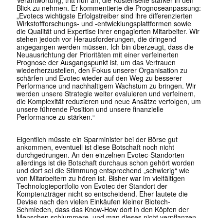
Verantwortung
, tritt nun an, die Kostenseite stärker in den
Blick zu nehmen. Er kommentierte die Prognoseanpassung:
„
Evotec
s wichtigste Erfolgstreiber sind ihre differenzierten
Wirkstoffforschungs- und -entwicklungsplattformen sowie
die Qualität und Expertise ihrer engagierten Mitarbeiter. Wir
stehen jedoch vor Herausforderungen, die dringend
angegangen werden müssen. Ich bin überzeugt, dass die
Neuausrichtung der Prioritäten mit einer verfeinerten
Prognose der Ausgangspunkt ist, um das Vertrauen
wiederherzustellen, den Fokus unserer Organisation zu
schärfen und
Evotec
wieder auf den Weg zu besserer
Performance und nachhaltigem Wachstum zu bringen. Wir
werden unsere Strategie weiter evaluieren und verfeinern,
die Komplexität reduzieren und neue Ansätze verfolgen, um
unsere führende Position und unsere finanzielle
Performance zu stärken.“
Eigentlich müsste ein Sparminister bei der Börse gut
ankommen, eventuell ist diese Botschaft noch nicht
durchgedrungen. An den einzelnen Evotec-Standorten
allerdings ist die Botschaft durchaus schon gehört worden
und dort sei die Stimmung entsprechend „schwierig“ wie
von Mitarbeitern zu hören ist. Bisher war im vielfältigen
Technologieportfolio von Evotec der Standort der
Komptenzträger nicht so entscheidend. Eher lautete die
Devise nach den vielen Einkäufen kleiner Biotech-
Schmieden, dass das Know-How dort in den Köpfen der
Menschen schlummere, und man dieses nicht verpflanzen