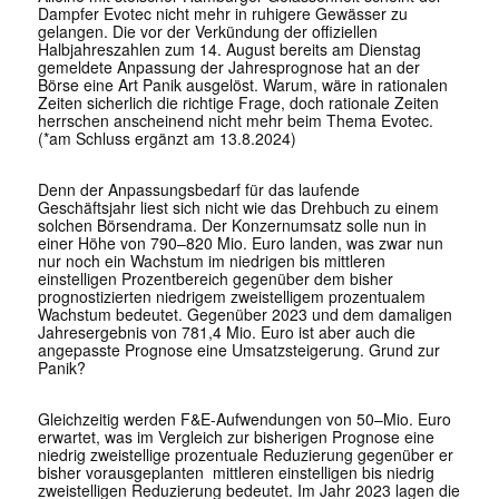
Dampfer Evotec nicht mehr in ruhigere Gewässer zu
gelangen. Die vor der Verkündung der offiziellen
Halbjahreszahlen zum 14. August bereits am Dienstag
gemeldete Anpassung der Jahresprognose hat an der
Börse eine Art Panik ausgelöst. Warum, wäre in rationalen
Zeiten sicherlich die richtige Frage, doch rationale Zeiten
herrschen anscheinend nicht mehr beim Thema Evotec.
(*am Schluss ergänzt am 13.8.2024)
Denn der Anpassungsbedarf für das laufende
Geschäftsjahr liest sich nicht wie das Drehbuch zu einem
solchen Börsendrama. Der Konzernumsatz solle nun in
einer Höhe von 790–820 Mio. Euro landen, was zwar nun
nur noch ein Wachstum im niedrigen bis mittleren
einstelligen Prozentbereich gegenüber dem bisher
prognostizierten niedrigem zweistelligem prozentualem
Wachstum bedeutet. Gegenüber 2023 und dem damaligen
Jahresergebnis von 781,4 Mio. Euro ist aber auch die
angepasste Prognose eine Umsatzsteigerung. Grund zur
Panik?
Gleichzeitig werden F&E-Aufwendungen von 50–Mio. Euro
erwartet, was im Vergleich zur bisherigen Prognose eine
niedrig zweistellige prozentuale Reduzierung gegenüber er
bisher vorausgeplanten mittleren einstelligen bis niedrig
zweistelligen Reduzierung bedeutet. Im Jahr 2023 lagen die