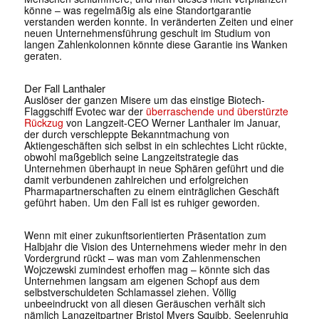
könne – was regelmäßig als eine Standortgarantie
verstanden werden konnte. In veränderten Zeiten und einer
neuen Unternehmensführung geschult im Studium von
langen Zahlenkolonnen könnte diese Garantie ins Wanken
geraten.
Der Fall Lanthaler
Auslöser der ganzen Misere um das einstige Biotech-
Flaggschiff Evotec war der
überraschende und überstürzte
Rückzug
von Langzeit-CEO Werner Lanthaler im Januar,
der durch verschleppte Bekanntmachung von
Aktiengeschäften sich selbst in ein schlechtes Licht rückte,
obwohl maßgeblich seine Langzeitstrategie das
Unternehmen überhaupt in neue Sphären geführt und die
damit verbundenen zahlreichen und erfolgreichen
Pharmapartnerschaften zu einem einträglichen Geschäft
geführt haben. Um den Fall ist es ruhiger geworden.
Wenn mit einer zukunftsorientierten Präsentation zum
Halbjahr die Vision des Unternehmens wieder mehr in den
Vordergrund rückt – was man vom Zahlenmenschen
Wojczewski zumindest erhoffen mag – könnte sich das
Unternehmen langsam am eigenen Schopf aus dem
selbstverschuldeten Schlamassel ziehen. Völlig
unbeeindruckt von all diesen Geräuschen verhält sich
nämlich Langzeitpartner Bristol Myers Squibb. Seelenruhig