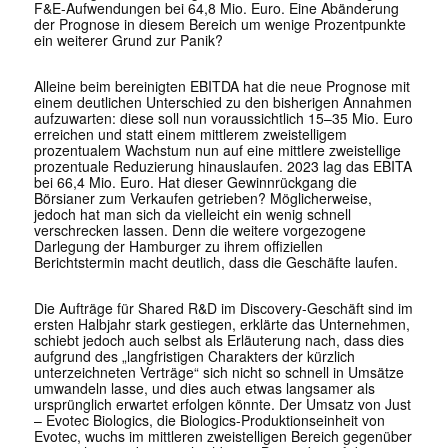
F&E-Aufwendungen bei 64,8 Mio. Euro. Eine Abänderung
der Prognose in diesem Bereich um wenige Prozentpunkte
ein weiterer Grund zur Panik?
Alleine beim bereinigten EBITDA hat die neue Prognose mit
einem deutlichen Unterschied zu den bisherigen Annahmen
aufzuwarten: diese soll nun voraussichtlich 15–35 Mio. Euro
erreichen und statt einem mittlerem zweistelligem
prozentualem Wachstum nun auf eine mittlere zweistellige
prozentuale Reduzierung hinauslaufen. 2023 lag das EBITA
bei 66,4 Mio. Euro. Hat dieser Gewinnrückgang die
Börsianer zum Verkaufen getrieben? Möglicherweise,
jedoch hat man sich da vielleicht ein wenig schnell
verschrecken lassen. Denn die weitere vorgezogene
Darlegung der Hamburger zu ihrem offiziellen
Berichtstermin macht deutlich, dass die Geschäfte laufen.
Die Aufträge für Shared R&D im Discovery-Geschäft sind im
ersten Halbjahr stark gestiegen, erklärte das Unternehmen,
schiebt jedoch auch selbst als Erläuterung nach, dass dies
aufgrund des „langfristigen Charakters der kürzlich
unterzeichneten Verträge“ sich nicht so schnell in Umsätze
umwandeln lasse, und dies auch etwas langsamer als
ursprünglich erwartet erfolgen könnte. Der Umsatz von Just
–
Evotec
Biologics, die Biologics-Produktionseinheit von
Evotec, wuchs im mittleren zweistelligen Bereich gegenüber