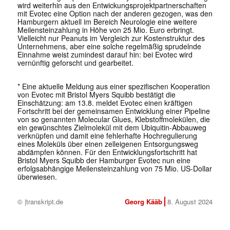
wird weiterhin aus den Entwickungsprojektpartnerschaften
mit Evotec eine Option nach der anderen gezogen, was den
Hamburgern aktuell im Bereich Neurologie eine weitere
Meilensteinzahlung in Höhe von 25 Mio. Euro erbringt.
Vielleicht nur Peanuts im Vergleich zur Kostenstruktur des
Unternehmens, aber eine solche regelmäßig sprudelnde
Einnahme weist zumindest darauf hin: bei Evotec wird
vernünftig geforscht und gearbeitet.
* Eine aktuelle Meldung aus einer spezifischen Kooperation
von Evotec mit Bristol Myers Squibb bestätigt die
Einschätzung: am 13.8. meldet Evotec einen kräftigen
Fortschritt bei der gemeinsamen Entwicklung einer Pipeline
von so genannten Molecular Glues, Klebstoffmolekülen, die
ein gewünschtes Zielmolekül mit dem Ubiquitin-Abbauweg
verknüpfen und damit eine fehlerhafte Hochregulierung
eines Moleküls über einen zelleigenen Entsorgungsweg
abdämpfen können. Für den Entwicklungsfortschritt hat
Bristol Myers Squibb der Hamburger Evotec nun eine
erfolgsabhängige Meilensteinzahlung von 75 Mio. US-Dollar
überwiesen.
© |transkript.de
Georg Kääb
8. August 2024