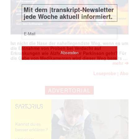
Ist nicht die Nase der naheliegendste Weg, wenn es um
die Entnahme von Proben bei Verdacht auf
Erkrankungen wie Alzheimer oder Parkinson geht? Für
die Gabe von Medikamenten wird dieser Weg bereits …
➔
mehr
Leseprobe
Abo
|
ADVERTORIAL